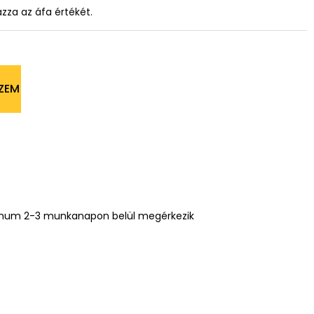
azza az áfa értékét.
ZEM
mum 2-3 munkanapon belül megérkezik