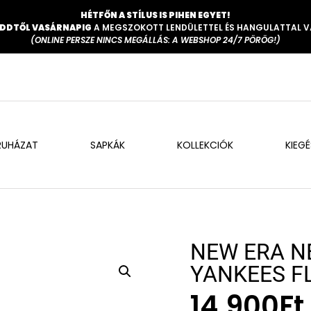
HÉTFŐN A STÍLUS IS PIHEN EGYET!
DDTŐL VASÁRNAPIG
A MEGSZOKOTT LENDÜLETTEL ÉS HANGULATTAL 
(ONLINE PERSZE NINCS MEGÁLLÁS: A WEBSHOP 24/7 PÖRÖG!)
RUHÁZAT
SAPKÁK
KOLLEKCIÓK
KIEG
NEW ERA N
YANKEES F
14.900
Ft