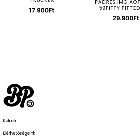
TRUCKER
PADRES IMG AO
59FIFTY FITTE
17.900
Ft
29.900
Ft
Rólunk
Elérhetőségeink