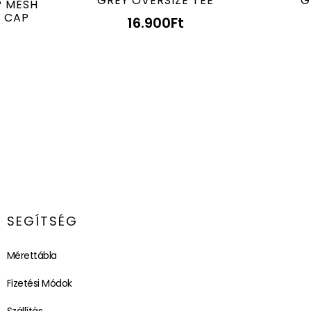
GREY OVERSIZE TEE
G
P MESH
D CAP
16.900
Ft
SEGÍTSÉG
Mérettábla
Fizetési Módok
Szállítás