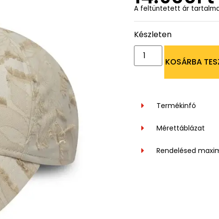
A feltüntetett ár tartalm
Készleten
KOSÁRBA TES
Termékinfó
Mérettáblázat
Rendelésed maxi