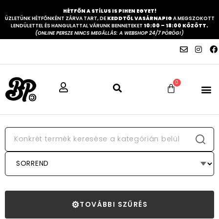
HÉTFŐN A STÍLUS IS PIHEN EGYET!
ÜZLETÜNK HÉTFŐNKÉNT ZÁRVA TART, DE
KEDDTŐL VASÁRNAPIG
A MEGSZOKOTT
LENDÜLETTEL ÉS HANGULATTAL VÁRUNK BENNETEKET
10:00 – 18:00 KÖZÖTT.
(ONLINE PERSZE NINCS MEGÁLLÁS: A WEBSHOP 24/7 PÖRÖG!)
0
⚙
TOVÁBBI SZŰRÉS