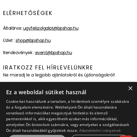
ELÉRHETŐSÉGEK
Általános:
ugyfelszolgalat@bpshop.hu
Üzlet :
shop@bpshop.hu
Rendezvények :
event@bpshop.hu
IRATKOZZ FEL HÍRLEVELÜNKRE
Ne maradj le a legjobb ajánlatokról és újdonságokról!
×
Feliratkozom!
Ez a weboldal sütiket használ
Cookie-kat használunk a tartalom, a hirdetések személyre szabására
és a forgalom elemzésére. Webhelyünk Ön általi használatára
vonatkozó információkat megosztjuk hirdetési és elemző
partnereinkkel is, akik egyesíthetik azokat más információkkal,
amelyeket Ön biztosított számukra, vagy amelyeket a szolgáltatásaik
Ön általi használatából gyűjtöttek össze.
Adatvédelmi irányelvek