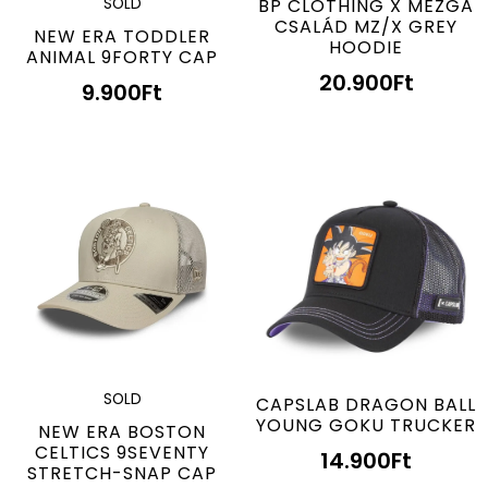
SOLD
BP CLOTHING X MÉZGA
CSALÁD MZ/X GREY
NEW ERA TODDLER
HOODIE
ANIMAL 9FORTY CAP
20.900
Ft
9.900
Ft
SOLD
CAPSLAB DRAGON BALL
YOUNG GOKU TRUCKER
NEW ERA BOSTON
CELTICS 9SEVENTY
14.900
Ft
STRETCH-SNAP CAP