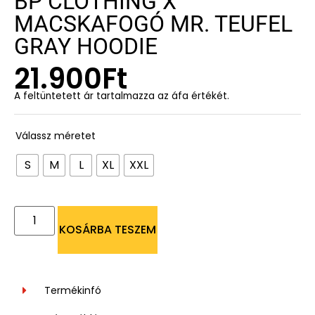
BP CLOTHING X
MACSKAFOGÓ MR. TEUFEL
GRAY HOODIE
21.900
Ft
A feltüntetett ár tartalmazza az áfa értékét.
Válassz méretet
S
M
L
XL
XXL
KOSÁRBA TESZEM
Termékinfó