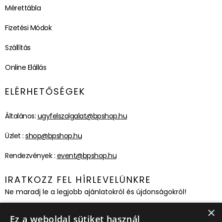
Mérettábla
Fizetési Módok
Szállítás
Online Elállás
ELÉRHETŐSÉGEK
Általános:
ugyfelszolgalat@bpshop.hu
Üzlet :
shop@bpshop.hu
Rendezvények :
event@bpshop.hu
IRATKOZZ FEL HÍRLEVELÜNKRE
Ne maradj le a legjobb ajánlatokról és újdonságokról!
×
Feliratkozom!
Ez a weboldal sütiket használ