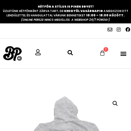
HÉTFŐN A STÍLUS IS PIHEN EGYET!
ÜZLETÜNK HÉTFŐNKÉNT ZÁRVA TART, DE
KEDDTŐL VASÁRNAPIG
A MEGSZOKOTT
LENDÜLETTEL ÉS HANGULATTAL VÁRUNK BENNETEKET
10:00 – 18:00 KÖZÖTT.
(ONLINE PERSZE NINCS MEGÁLLÁS: A WEBSHOP 24/7 PÖRÖG!)
0