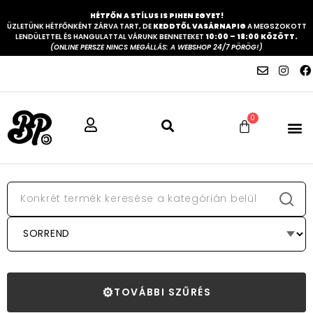
HÉTFŐN A STÍLUS IS PIHEN EGYET!
ÜZLETÜNK HÉTFŐNKÉNT ZÁRVA TART, DE
KEDDTŐL VASÁRNAPIG
A MEGSZOKOTT
LENDÜLETTEL ÉS HANGULATTAL VÁRUNK BENNETEKET
10:00 – 18:00 KÖZÖTT.
(ONLINE PERSZE NINCS MEGÁLLÁS: A WEBSHOP 24/7 PÖRÖG!)
0
⚙
TOVÁBBI SZŰRÉS