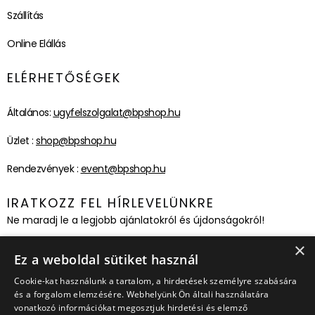
Szállítás
Online Elállás
ELÉRHETŐSÉGEK
Általános:
ugyfelszolgalat@bpshop.hu
Üzlet :
shop@bpshop.hu
Rendezvények :
event@bpshop.hu
IRATKOZZ FEL HÍRLEVELÜNKRE
Ne maradj le a legjobb ajánlatokról és újdonságokról!
×
Feliratkozom!
Ez a weboldal sütiket használ
Cookie-kat használunk a tartalom, a hirdetések személyre szabására
és a forgalom elemzésére. Webhelyünk Ön általi használatára
vonatkozó információkat megosztjuk hirdetési és elemző