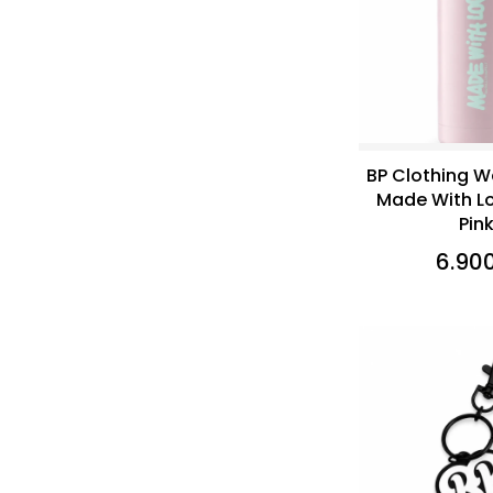
BP Clothing W
Made With Lo
Pin
6.90