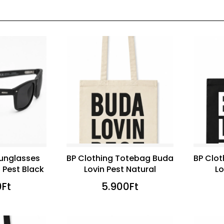
Sunglasses
BP Clothing Totebag Buda
BP Clo
 Pest Black
Lovin Pest Natural
Lo
0
Ft
5.900
Ft