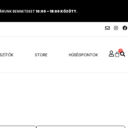
VÁRUNK BENNETEKET
10:00 – 18:00 KÖZÖTT.
0
ÉSZÍTŐK
STORE
HŰSÉGPONTOK