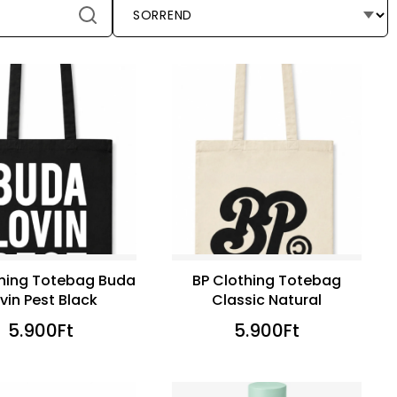
thing Totebag Buda
BP Clothing Totebag
vin Pest Black
Classic Natural
5.900
Ft
5.900
Ft