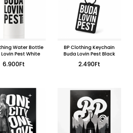
thing Water Bottle
BP Clothing Keychain
Lovin Pest White
Buda Lovin Pest Black
6.900
Ft
2.490
Ft