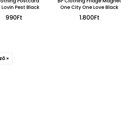
lothing Postcard
BP Clothing Fridge Magnet
 Lovin Pest Black
One City One Love Black
990
Ft
1.800
Ft
ző »