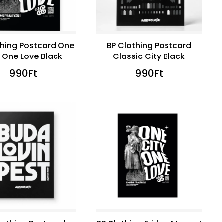
thing Postcard One
BP Clothing Postcard
y One Love Black
Classic City Black
990
Ft
990
Ft