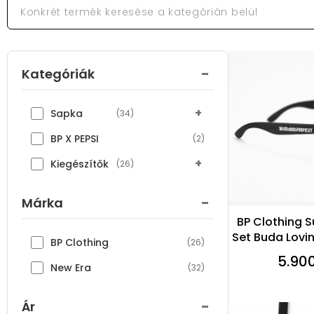
-
Kategóriák
+
Sapka
(34)
BP X PEPSI
(2)
+
Kiegészítők
(26)
-
Márka
BP Clothing 
Set Buda Lovin
BP Clothing
(26)
5.90
New Era
(32)
-
Ár