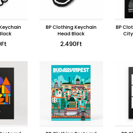
 Keychain
BP Clothing Keychain
BP Clo
Black
Head Black
Cit
0
Ft
2.490
Ft