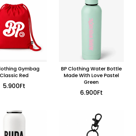
lothing Gymbag
BP Clothing Water Bottle
Classic Red
Made With Love Pastel
Green
5.900
Ft
6.900
Ft