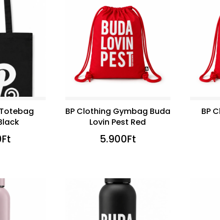
 Totebag
BP Clothing Gymbag Buda
BP C
Black
Lovin Pest Red
0
Ft
5.900
Ft