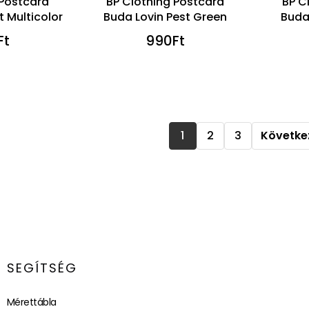
 Postcard
BP Clothing Postcard
BP C
t Multicolor
Buda Lovin Pest Green
Buda
Ft
990
Ft
1
2
3
Követke
SEGÍTSÉG
Mérettábla