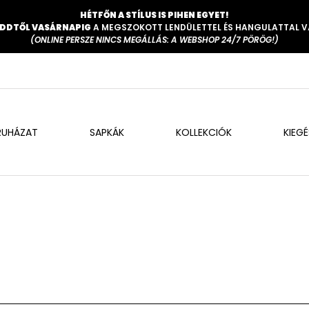
HÉTFŐN A STÍLUS IS PIHEN EGYET!
DDTŐL VASÁRNAPIG
A MEGSZOKOTT LENDÜLETTEL ÉS HANGULATTAL 
(ONLINE PERSZE NINCS MEGÁLLÁS: A WEBSHOP 24/7 PÖRÖG!)
RUHÁZAT
SAPKÁK
KOLLEKCIÓK
KIEG