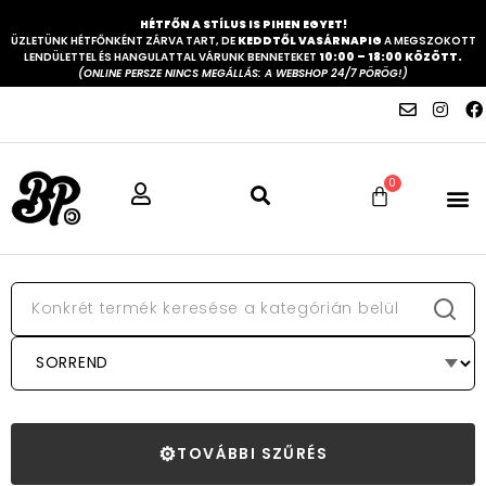
HÉTFŐN A STÍLUS IS PIHEN EGYET!
ÜZLETÜNK HÉTFŐNKÉNT ZÁRVA TART, DE
KEDDTŐL VASÁRNAPIG
A MEGSZOKOTT
LENDÜLETTEL ÉS HANGULATTAL VÁRUNK BENNETEKET
10:00 – 18:00 KÖZÖTT.
(ONLINE PERSZE NINCS MEGÁLLÁS: A WEBSHOP 24/7 PÖRÖG!)
0
⚙
TOVÁBBI SZŰRÉS