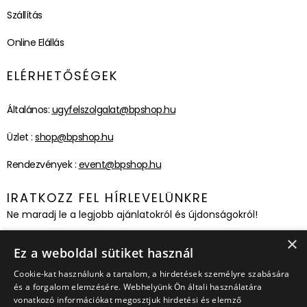
Szállítás
Online Elállás
ELÉRHETŐSÉGEK
Általános:
ugyfelszolgalat@bpshop.hu
Üzlet :
shop@bpshop.hu
Rendezvények :
event@bpshop.hu
IRATKOZZ FEL HÍRLEVELÜNKRE
Ne maradj le a legjobb ajánlatokról és újdonságokról!
×
Feliratkozom!
Ez a weboldal sütiket használ
Cookie-kat használunk a tartalom, a hirdetések személyre szabására
és a forgalom elemzésére. Webhelyünk Ön általi használatára
vonatkozó információkat megosztjuk hirdetési és elemző