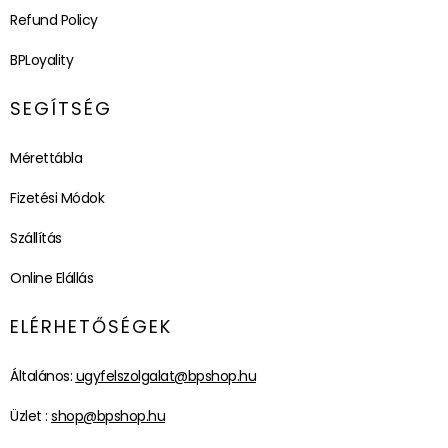
Refund Policy
BPLoyality
SEGÍTSÉG
Mérettábla
Fizetési Módok
Szállítás
Online Elállás
ELÉRHETŐSÉGEK
Általános:
ugyfelszolgalat@bpshop.hu
Üzlet :
shop@bpshop.hu