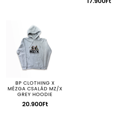
17.900
Ft
BP CLOTHING X
MÉZGA CSALÁD MZ/X
GREY HOODIE
20.900
Ft