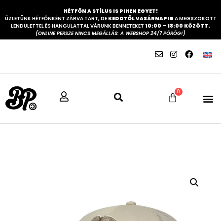
HÉTFŐN A STÍLUS IS PIHEN EGYET!
ÜZLETÜNK HÉTFŐNKÉNT ZÁRVA TART, DE
KEDDTŐL VASÁRNAPIG
A MEGSZOKOTT
LENDÜLETTEL ÉS HANGULATTAL VÁRUNK BENNETEKET
10:00 – 18:00 KÖZÖTT.
(ONLINE PERSZE NINCS MEGÁLLÁS: A WEBSHOP 24/7 PÖRÖG!)
0