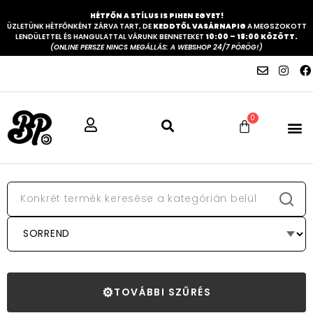
HÉTFŐN A STÍLUS IS PIHEN EGYET!
ÜZLETÜNK HÉTFŐNKÉNT ZÁRVA TART, DE
KEDDTŐL VASÁRNAPIG
A MEGSZOKOTT
LENDÜLETTEL ÉS HANGULATTAL VÁRUNK BENNETEKET
10:00 – 18:00 KÖZÖTT.
(ONLINE PERSZE NINCS MEGÁLLÁS: A WEBSHOP 24/7 PÖRÖG!)
0
⚙
TOVÁBBI SZŰRÉS