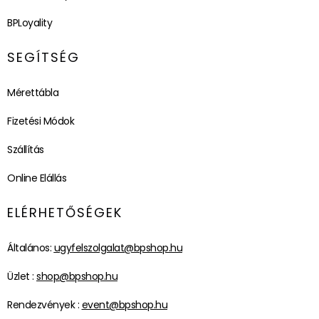
BPLoyality
SEGÍTSÉG
Mérettábla
Fizetési Módok
Szállítás
Online Elállás
ELÉRHETŐSÉGEK
Általános:
ugyfelszolgalat@bpshop.hu
Üzlet :
shop@bpshop.hu
Rendezvények :
event@bpshop.hu