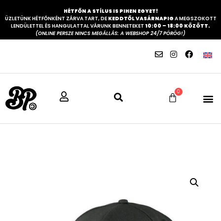
HÉTFŐN A STÍLUS IS PIHEN EGYET!
ÜZLETÜNK HÉTFŐNKÉNT ZÁRVA TART, DE
KEDDTŐL VASÁRNAPIG
A MEGSZOKOTT
LENDÜLETTEL ÉS HANGULATTAL VÁRUNK BENNETEKET
10:00 – 18:00 KÖZÖTT.
(ONLINE PERSZE NINCS MEGÁLLÁS: A WEBSHOP 24/7 PÖRÖG!)
0