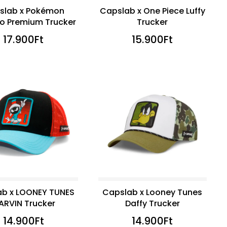
slab x Pokémon
Capslab x One Piece Luffy
 Premium Trucker
Trucker
17.900
Ft
15.900
Ft
ab x LOONEY TUNES
Capslab x Looney Tunes
ARVIN Trucker
Daffy Trucker
14.900
Ft
14.900
Ft