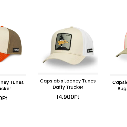
Capslab x Looney Tunes
oney Tunes
Capsl
Daffy Trucker
ucker
Bug
14.900
Ft
0
Ft