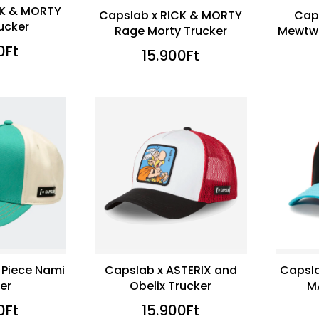
CK & MORTY
Capslab x RICK & MORTY
Cap
rucker
Rage Morty Trucker
Mewtwo
0
Ft
15.900
Ft
 Piece Nami
Capslab x ASTERIX and
Capsl
er
Obelix Trucker
M
0
Ft
15.900
Ft