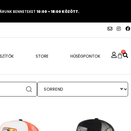
VÁRUNK BENNETEKET
10:00 – 18:00 KÖZÖTT.
0
ÉSZÍTŐK
STORE
HŰSÉGPONTOK