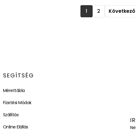
1
2
Következő 
SEGÍTSÉG
Mérettábla
Fizetési Módok
Szállítás
I
Online Elállás
Ne