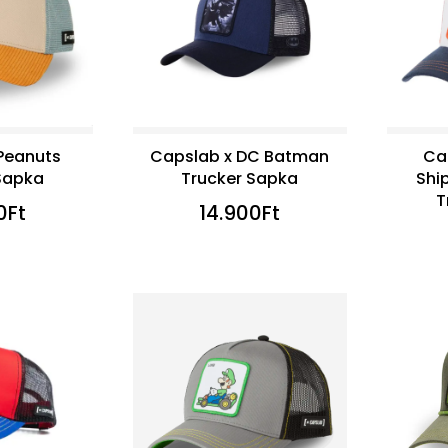
Peanuts
Capslab x DC Batman
Ca
Sapka
Trucker Sapka
Shi
T
0
Ft
14.900
Ft