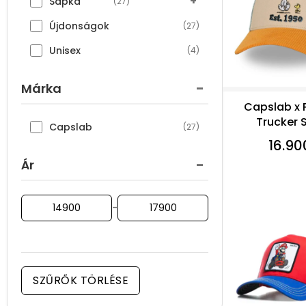
+
Sapka
(27)
Újdonságok
(27)
Unisex
(4)
-
Márka
Capslab x 
Trucker 
Capslab
(27)
16.90
-
Ár
-
SZŰRŐK TÖRLÉSE