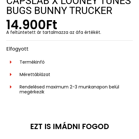
CAPSLAB X LOONEY TUNES
BUGS BUNNY TRUCKER
14.900
Ft
A feltüntetett ár tartalmazza az áfa értékét.
Elfogyott
Termékinfó
Mérettáblázat
Rendelésed maximum 2-3 munkanapon belül
megérkezik
EZT IS IMÁDNI FOGOD