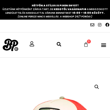
HÉTFŐN A STÍLUS IS PIHEN EGYET!
ÜZLETÜNK HÉTFŐNKÉNT ZÁRVA TART, DE
KEDDTŐL VASÁRNAPIG
A MEGSZOKOTT
LENDÜLETTEL ÉS HANGULATTAL VÁRUNK BENNETEKET
10:00 – 18:00 KÖZÖTT.
(ONLINE PERSZE NINCS MEGÁLLÁS: A WEBSHOP 24/7 PÖRÖG!)
0