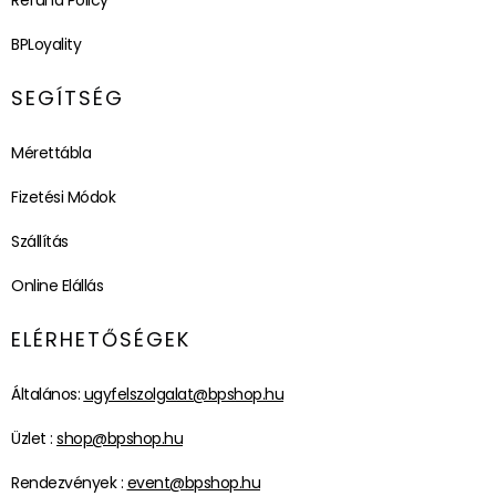
BPLoyality
SEGÍTSÉG
Mérettábla
Fizetési Módok
Szállítás
Online Elállás
ELÉRHETŐSÉGEK
Általános:
ugyfelszolgalat@bpshop.hu
Üzlet :
shop@bpshop.hu
Rendezvények :
event@bpshop.hu