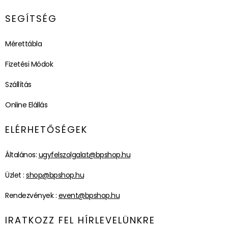
SEGÍTSÉG
Mérettábla
Fizetési Módok
Szállítás
Online Elállás
ELÉRHETŐSÉGEK
Általános:
ugyfelszolgalat@bpshop.hu
Üzlet :
shop@bpshop.hu
Rendezvények :
event@bpshop.hu
IRATKOZZ FEL HÍRLEVELÜNKRE