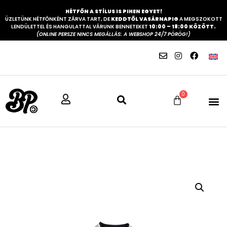
HÉTFŐN A STÍLUS IS PIHEN EGYET!
ÜZLETÜNK HÉTFŐNKÉNT ZÁRVA TART, DE
KEDDTŐL VASÁRNAPIG
A MEGSZOKOTT
LENDÜLETTEL ÉS HANGULATTAL VÁRUNK BENNETEKET
10:00 – 18:00 KÖZÖTT.
(ONLINE PERSZE NINCS MEGÁLLÁS: A WEBSHOP 24/7 PÖRÖG!)
0