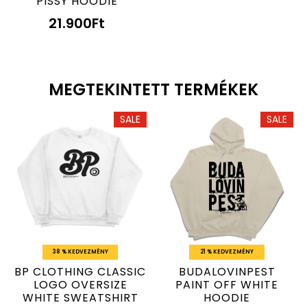
PISSY HOODIE
21.900
Ft
MEGTEKINTETT TERMÉKEK
SALE
SALE
38 % KEDVEZMÉNY
21 % KEDVEZMÉNY
BP CLOTHING CLASSIC
BUDALOVINPEST
LOGO OVERSIZE
PAINT OFF WHITE
WHITE SWEATSHIRT
HOODIE