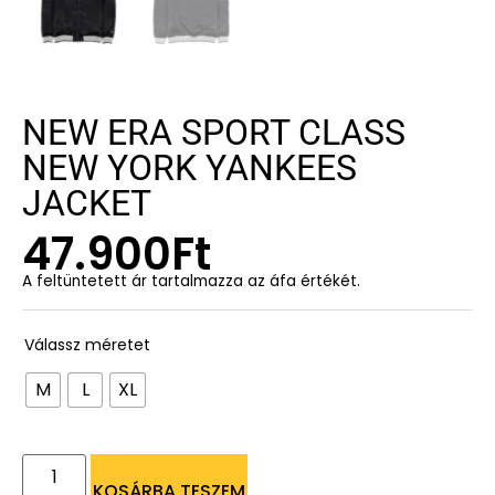
NEW ERA SPORT CLASS
NEW YORK YANKEES
JACKET
47.900
Ft
A feltüntetett ár tartalmazza az áfa értékét.
Válassz méretet
M
L
XL
KOSÁRBA TESZEM