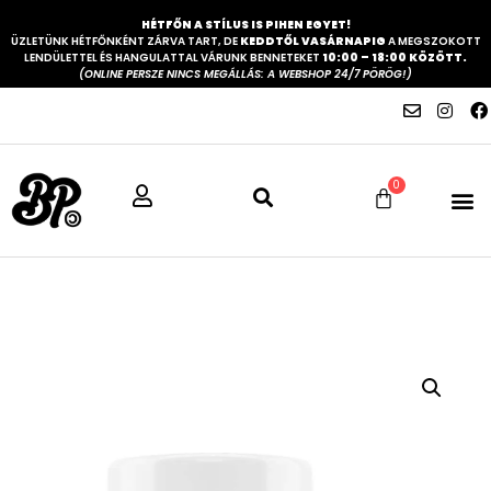
HÉTFŐN A STÍLUS IS PIHEN EGYET!
ÜZLETÜNK HÉTFŐNKÉNT ZÁRVA TART, DE
KEDDTŐL VASÁRNAPIG
A MEGSZOKOTT
LENDÜLETTEL ÉS HANGULATTAL VÁRUNK BENNETEKET
10:00 – 18:00 KÖZÖTT.
(ONLINE PERSZE NINCS MEGÁLLÁS: A WEBSHOP 24/7 PÖRÖG!)
0