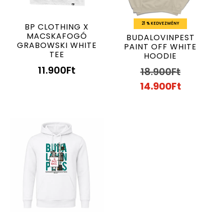
21 % KEDVEZMÉNY
BP CLOTHING X
MACSKAFOGÓ
BUDALOVINPEST
GRABOWSKI WHITE
PAINT OFF WHITE
TEE
HOODIE
11.900
Ft
18.900
Ft
14.900
Ft