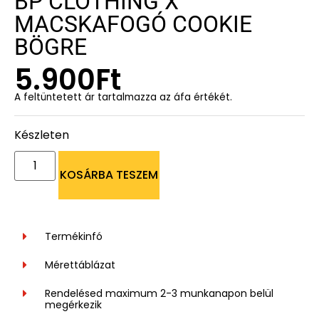
BP CLOTHING X
MACSKAFOGÓ COOKIE
BÖGRE
5.900
Ft
A feltüntetett ár tartalmazza az áfa értékét.
Készleten
KOSÁRBA TESZEM
Termékinfó
Mérettáblázat
Rendelésed maximum 2-3 munkanapon belül
megérkezik