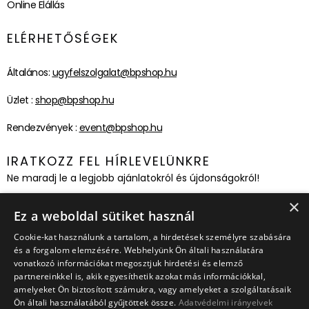
Online Elállás
ELÉRHETŐSÉGEK
Általános:
ugyfelszolgalat@bpshop.hu
Üzlet :
shop@bpshop.hu
Rendezvények :
event@bpshop.hu
IRATKOZZ FEL HÍRLEVELÜNKRE
Ne maradj le a legjobb ajánlatokról és újdonságokról!
×
Feliratkozom!
Ez a weboldal sütiket használ
Cookie-kat használunk a tartalom, a hirdetések személyre szabására
és a forgalom elemzésére. Webhelyünk Ön általi használatára
vonatkozó információkat megosztjuk hirdetési és elemző
partnereinkkel is, akik egyesíthetik azokat más információkkal,
amelyeket Ön biztosított számukra, vagy amelyeket a szolgáltatásaik
Ön általi használatából gyűjtöttek össze.
Adatvédelmi irányelvek