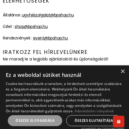
ELÉRHETŐSÉGEK
Általános:
ugyfelszolgalat@bpshop.hu
Üzlet :
shop@bpshop.hu
Rendezvények :
event@bpshop.hu
IRATKOZZ FEL HÍRLEVELÜNKRE
Ne maradj le a legjobb ajánlatokról és újdonságokról!
×
Feliratkozom!
Ez a weboldal sütiket használ
Cookie-kat használunk a tartalom, a hirdetések személyre szabására
és a forgalom elemzésére. Webhelyünk Ön általi használatára
vonatkozó információkat megosztjuk hirdetési és elemző
partnereinkkel is, akik egyesíthetik azokat más információkkal,
amelyeket Ön biztosított számukra, vagy amelyeket a szolgáltatásaik
Ön általi használatából gyűjtöttek össze.
Adatvédelmi irányelvek
ÖSSZES ELFOGADÁSA
ÖSSZES ELUTASÍTÁSA
POWERED BY COOKIESCRIPT