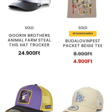
SOLD
SOLD
45 % KEDVEZMÉNY
GOORIN BROTHERS
ANIMAL FARM STEAL
BUDALOVINPEST
THIS HAT TRUCKER
PACKET BEIGE TEE
24.900
Ft
8.900
Ft
4.900
Ft