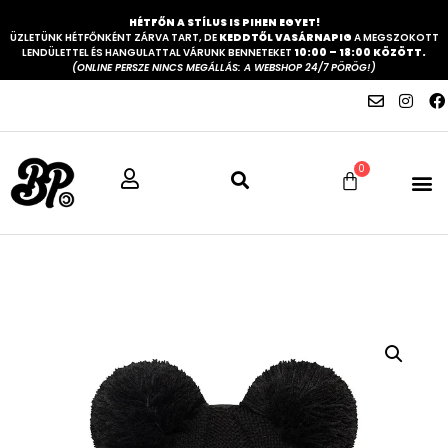
HÉTFŐN A STÍLUS IS PIHEN EGYET!
ÜZLETÜNK HÉTFŐNKÉNT ZÁRVA TART, DE
KEDDTŐL VASÁRNAPIG
A MEGSZOKOTT
LENDÜLETTEL ÉS HANGULATTAL VÁRUNK BENNETEKET
10:00 – 18:00 KÖZÖTT.
(ONLINE PERSZE NINCS MEGÁLLÁS: A WEBSHOP 24/7 PÖRÖG!)
0