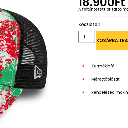
18.900
Ft
A feltüntetett ár tartalm
Készleten
KOSÁRBA TES
Termékinfó
Mérettáblázat
Rendelésed maxi