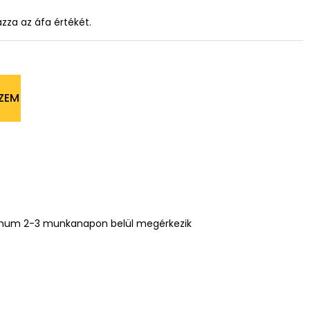
azza az áfa értékét.
ZEM
mum 2-3 munkanapon belül megérkezik