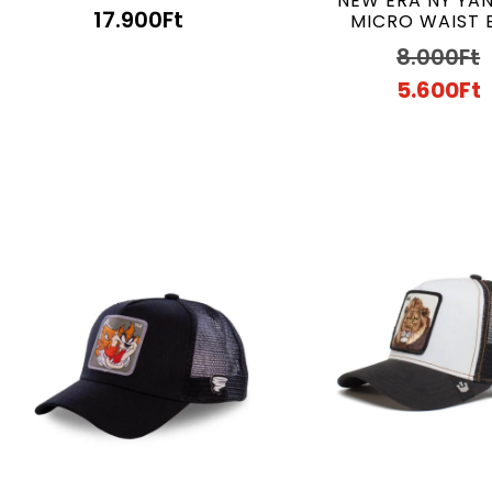
NEW ERA NY YA
17.900
Ft
MICRO WAIST 
8.000
Ft
5.600
Ft