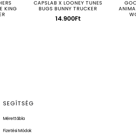
HERS
CAPSLAB X LOONEY TUNES
GOO
E KING
BUGS BUNNY TRUCKER
ANIMA
ER
W
14.900
Ft
SEGÍTSÉG
Mérettábla
Fizetési Módok