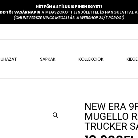
HÉTFŐN A STÍLUS IS PIHEN EGYET!
DDTŐL VASÁRNAPIG
A MEGSZOKOTT LENDÜLETTEL ÉS HANGULATTAL 
(ONLINE PERSZE NINCS MEGÁLLÁS: A WEBSHOP 24/7 PÖRÖG!)
RUHÁZAT
SAPKÁK
KOLLEKCIÓK
KIEG
NEW ERA 9
MUGELLO R
TRUCKER S