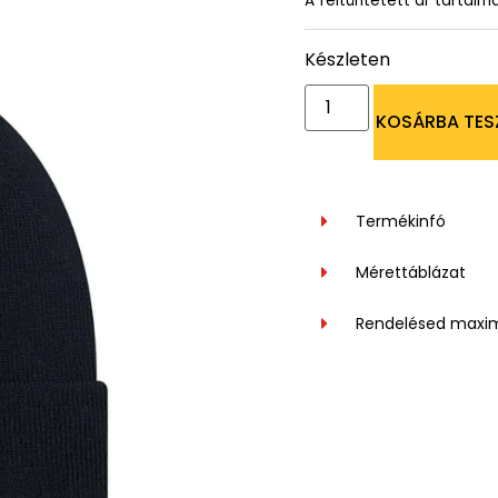
A feltüntetett ár tartalm
Készleten
KOSÁRBA TES
Termékinfó
Mérettáblázat
Rendelésed maxi