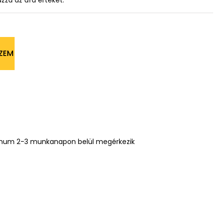
azza az áfa értékét.
ZEM
mum 2-3 munkanapon belül megérkezik