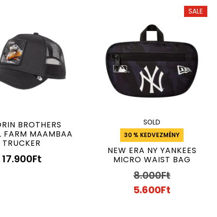
SALE
SOLD
RIN BROTHERS
L FARM MAAMBAA
30 % KEDVEZMÉNY
TRUCKER
NEW ERA NY YANKEES
17.900
Ft
MICRO WAIST BAG
8.000
Ft
5.600
Ft