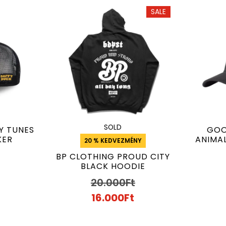
SALE
SOLD
Y TUNES
GOO
KER
ANIMA
20 % KEDVEZMÉNY
BP CLOTHING PROUD CITY
BLACK HOODIE
20.000
Ft
16.000
Ft