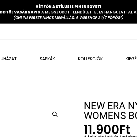
HÉTFŐN A STÍLUS IS PIHEN EGYET!
DDTŐL VASÁRNAPIG
A MEGSZOKOTT LENDÜLETTEL ÉS HANGULATTAL 
(ONLINE PERSZE NINCS MEGÁLLÁS: A WEBSHOP 24/7 PÖRÖG!)
RUHÁZAT
SAPKÁK
KOLLEKCIÓK
KIEG
NEW ERA N
WOMENS BO
11.900
Ft