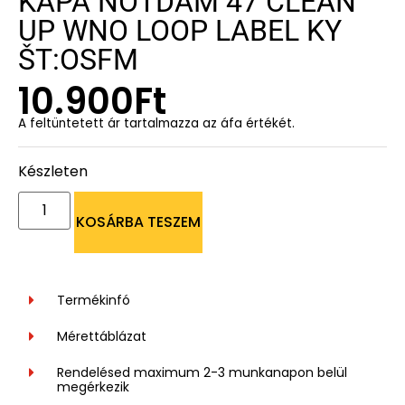
KAPA NOTDAM 47 CLEAN
UP WNO LOOP LABEL KY
ŠT:OSFM
10.900
Ft
A feltüntetett ár tartalmazza az áfa értékét.
Készleten
KOSÁRBA TESZEM
Termékinfó
Mérettáblázat
Rendelésed maximum 2-3 munkanapon belül
megérkezik