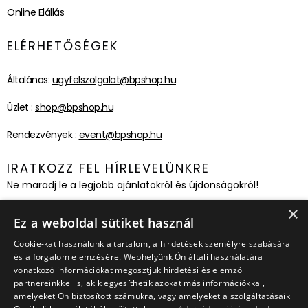
Online Elállás
ELÉRHETŐSÉGEK
Általános:
ugyfelszolgalat@bpshop.hu
Üzlet :
shop@bpshop.hu
Rendezvények :
event@bpshop.hu
IRATKOZZ FEL HÍRLEVELÜNKRE
Ne maradj le a legjobb ajánlatokról és újdonságokról!
×
Feliratkozom!
Ez a weboldal sütiket használ
Cookie-kat használunk a tartalom, a hirdetések személyre szabására
és a forgalom elemzésére. Webhelyünk Ön általi használatára
vonatkozó információkat megosztjuk hirdetési és elemző
partnereinkkel is, akik egyesíthetik azokat más információkkal,
amelyeket Ön biztosított számukra, vagy amelyeket a szolgáltatásaik