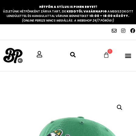
HÉTFŐN A STÍLUS IS PIHEN EGYET!
ÜZLETÜNK HÉTFŐNKÉNT ZÁRVA TART, DE
KEDDTŐL VASÁRNAPIG
A MEGSZOKOTT
LENDÜLETTEL ÉS HANGULATTAL VÁRUNK BENNETEKET
10:00 – 18:00 KÖZÖTT.
(ONLINE PERSZE NINCS MEGÁLLÁS: A WEBSHOP 24/7 PÖRÖG!)
0