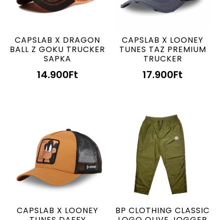
CAPSLAB X DRAGON
CAPSLAB X LOONEY
BALL Z GOKU TRUCKER
TUNES TAZ PREMIUM
SAPKA
TRUCKER
14.900
Ft
17.900
Ft
CAPSLAB X LOONEY
BP CLOTHING CLASSIC
TUNES DAFFY
LOGO OLIVE JOGGER