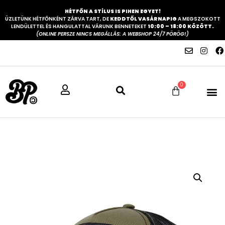
HÉTFŐN A STÍLUS IS PIHEN EGYET!
ÜZLETÜNK HÉTFŐNKÉNT ZÁRVA TART, DE
KEDDTŐL VASÁRNAPIG
A MEGSZOKOTT
LENDÜLETTEL ÉS HANGULATTAL VÁRUNK BENNETEKET
10:00 – 18:00 KÖZÖTT.
(ONLINE PERSZE NINCS MEGÁLLÁS: A WEBSHOP 24/7 PÖRÖG!)
0