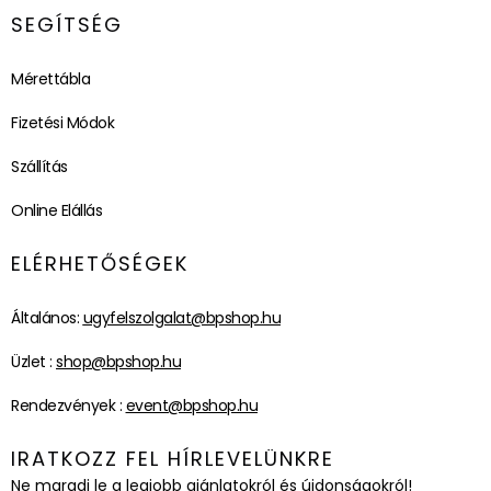
SEGÍTSÉG
Mérettábla
Fizetési Módok
Szállítás
Online Elállás
ELÉRHETŐSÉGEK
Általános:
ugyfelszolgalat@bpshop.hu
Üzlet :
shop@bpshop.hu
Rendezvények :
event@bpshop.hu
IRATKOZZ FEL HÍRLEVELÜNKRE
Ne maradj le a legjobb ajánlatokról és újdonságokról!