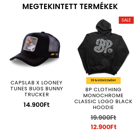
MEGTEKINTETT TERMÉKEK
SALE
35 % KEDVEZMÉNY
CAPSLAB X LOONEY
TUNES BUGS BUNNY
BP CLOTHING
TRUCKER
MONOCHROME
CLASSIC LOGO BLACK
14.900
Ft
HOODIE
19.900
Ft
12.900
Ft