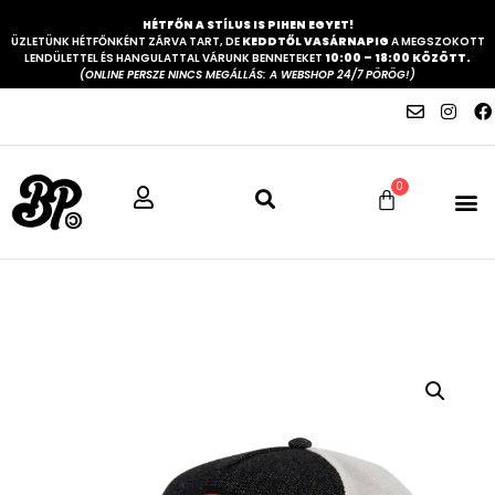
HÉTFŐN A STÍLUS IS PIHEN EGYET!
ÜZLETÜNK HÉTFŐNKÉNT ZÁRVA TART, DE
KEDDTŐL VASÁRNAPIG
A MEGSZOKOTT
LENDÜLETTEL ÉS HANGULATTAL VÁRUNK BENNETEKET
10:00 – 18:00 KÖZÖTT.
(ONLINE PERSZE NINCS MEGÁLLÁS: A WEBSHOP 24/7 PÖRÖG!)
0