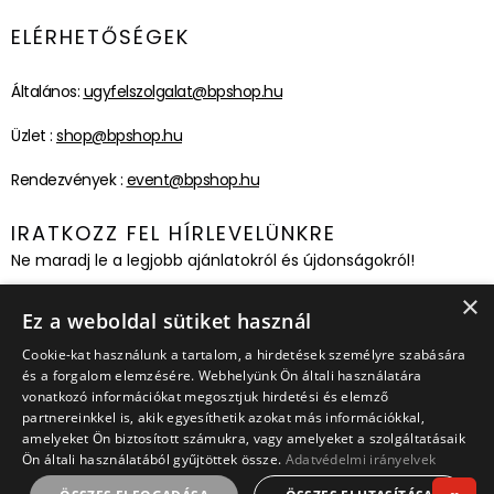
ELÉRHETŐSÉGEK
Általános:
ugyfelszolgalat@bpshop.hu
Üzlet :
shop@bpshop.hu
Rendezvények :
event@bpshop.hu
IRATKOZZ FEL HÍRLEVELÜNKRE
Ne maradj le a legjobb ajánlatokról és újdonságokról!
×
Feliratkozom!
Ez a weboldal sütiket használ
Cookie-kat használunk a tartalom, a hirdetések személyre szabására
és a forgalom elemzésére. Webhelyünk Ön általi használatára
vonatkozó információkat megosztjuk hirdetési és elemző
partnereinkkel is, akik egyesíthetik azokat más információkkal,
amelyeket Ön biztosított számukra, vagy amelyeket a szolgáltatásaik
Ön általi használatából gyűjtöttek össze.
Adatvédelmi irányelvek