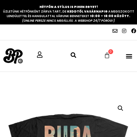
HÉTFŐN A STÍLUS IS PIHEN EGYET!
ÜZLETÜNK HÉTFŐNKÉNT ZÁRVA TART, DE
KEDDTŐL VASÁRNAPIG
A MEGSZOKOTT
LENDÜLETTEL ÉS HANGULATTAL VÁRUNK BENNETEKET
10:00 – 18:00 KÖZÖTT.
(ONLINE PERSZE NINCS MEGÁLLÁS: A WEBSHOP 24/7 PÖRÖG!)
0