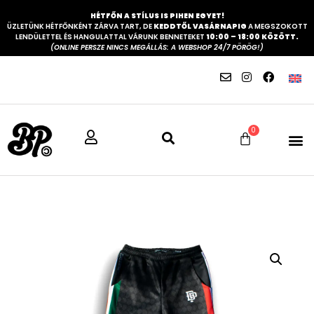
HÉTFŐN A STÍLUS IS PIHEN EGYET!
ÜZLETÜNK HÉTFŐNKÉNT ZÁRVA TART, DE
KEDDTŐL VASÁRNAPIG
A MEGSZOKOTT
LENDÜLETTEL ÉS HANGULATTAL VÁRUNK BENNETEKET
10:00 – 18:00 KÖZÖTT.
(ONLINE PERSZE NINCS MEGÁLLÁS: A WEBSHOP 24/7 PÖRÖG!)
0