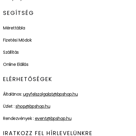
SEGÍTSÉG
Mérettábla
Fizetési Módok
Szállítás
Online Elállás
ELÉRHETŐSÉGEK
Általános:
ugyfelszolgalat@bpshop.hu
Üzlet :
shop@bpshop.hu
Rendezvények :
event@bpshop.hu
IRATKOZZ FEL HÍRLEVELÜNKRE