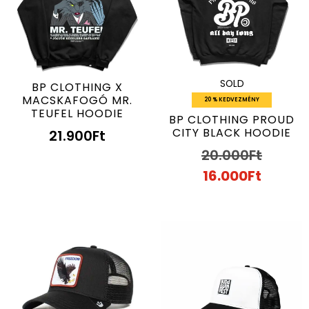
SOLD
BP CLOTHING X
MACSKAFOGÓ MR.
20 % KEDVEZMÉNY
TEUFEL HOODIE
BP CLOTHING PROUD
CITY BLACK HOODIE
21.900
Ft
20.000
Ft
16.000
Ft