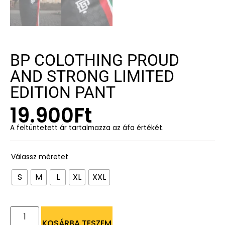
BP COLOTHING PROUD
AND STRONG LIMITED
EDITION PANT
19.900
Ft
A feltüntetett ár tartalmazza az áfa értékét.
Válassz méretet
S
M
L
XL
XXL
KOSÁRBA TESZEM