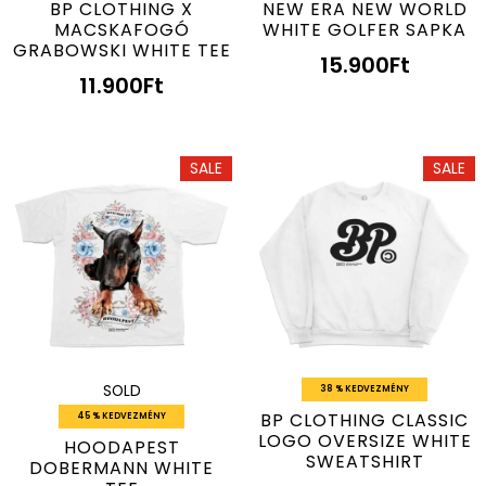
BP CLOTHING X
NEW ERA NEW WORLD
MACSKAFOGÓ
WHITE GOLFER SAPKA
GRABOWSKI WHITE TEE
15.900
Ft
11.900
Ft
SALE
SALE
SOLD
38 % KEDVEZMÉNY
BP CLOTHING CLASSIC
45 % KEDVEZMÉNY
LOGO OVERSIZE WHITE
HOODAPEST
SWEATSHIRT
DOBERMANN WHITE