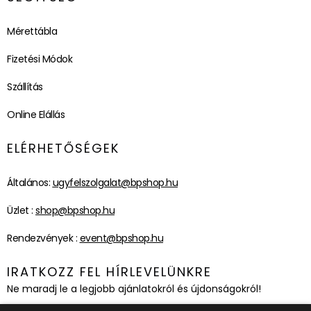
Mérettábla
Fizetési Módok
Szállítás
Online Elállás
ELÉRHETŐSÉGEK
Általános:
ugyfelszolgalat@bpshop.hu
Üzlet :
shop@bpshop.hu
Rendezvények :
event@bpshop.hu
IRATKOZZ FEL HÍRLEVELÜNKRE
Ne maradj le a legjobb ajánlatokról és újdonságokról!