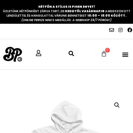
HÉTFŐN A STÍLUS IS PIHEN EGYET!
ÜZLETÜNK HÉTFŐNKÉNT ZÁRVA TART, DE
KEDDTŐL VASÁRNAPIG
A MEGSZOKOTT
LENDÜLETTEL ÉS HANGULATTAL VÁRUNK BENNETEKET
10:00 – 18:00 KÖZÖTT.
(ONLINE PERSZE NINCS MEGÁLLÁS: A WEBSHOP 24/7 PÖRÖG!)
0