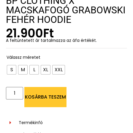
BP CLOTHING X
MACSKAFOGÓ GRABOWSKI
FEHÉR HOODIE
21.900
Ft
A feltüntetett ár tartalmazza az áfa értékét.
Válassz méretet
S
M
L
XL
XXL
KOSÁRBA TESZEM
Termékinfó