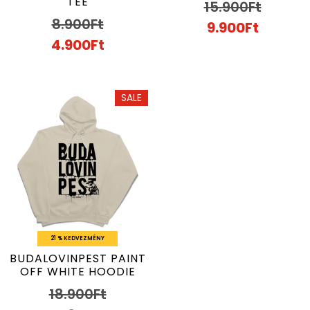
TEE
15.900
Ft
8.900
Ft
9.900
Ft
4.900
Ft
SALE
21 % KEDVEZMÉNY
BUDALOVINPEST PAINT
OFF WHITE HOODIE
18.900
Ft