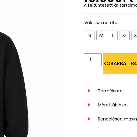
A feltüntetett ár tartalm
Válassz méretet
S
M
L
XL
X
KOSÁRBA TES
Termékinfó
Mérettáblázat
Rendelésed maxi