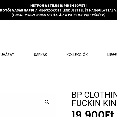
HÉTFŐN A STÍLUS IS PIHEN EGYET!
DDTŐL VASÁRNAPIG
A MEGSZOKOTT LENDÜLETTEL ÉS HANGULATTAL 
(ONLINE PERSZE NINCS MEGÁLLÁS: A WEBSHOP 24/7 PÖRÖG!)
RUHÁZAT
SAPKÁK
KOLLEKCIÓK
KIEG
BP CLOTHI
FUCKIN KI
19.900
Ft