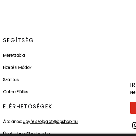
SEGÍTSÉG
Mérettábla
Fizetési Módok
Szállítás
I
Online Elállás
Ne
ELÉRHETŐSÉGEK
Általános:
ugyfelszolgalat@bpshop.hu
Üzlet :
shop@bpshop.hu