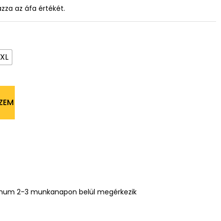
azza az áfa értékét.
XL
ZEM
mum 2-3 munkanapon belül megérkezik