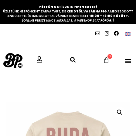
HÉTFŐN A STÍLUS IS PIHEN EGYET!
ÜZLETÜNK HÉTFŐNKÉNT ZÁRVA TART, DE
KEDDTŐL VASÁRNAPIG
A MEGSZOKOTT
LENDÜLETTEL ÉS HANGULATTAL VÁRUNK BENNETEKET
10:00 – 18:00 KÖZÖTT.
(ONLINE PERSZE NINCS MEGÁLLÁS: A WEBSHOP 24/7 PÖRÖG!)
0