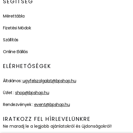
SEGÍTSÉG
Mérettábla
Fizetési Módok
Szállítás
Online Elállás
ELÉRHETŐSÉGEK
Általános:
ugyfelszolgalat@bpshop.hu
Üzlet :
shop@bpshop.hu
Rendezvények :
event@bpshop.hu
IRATKOZZ FEL HÍRLEVELÜNKRE
Ne maradj le a legjobb ajánlatokról és újdonságokról!