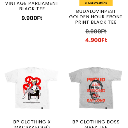
VINTAGE PARLIAMENT
51 % KEDVEZMÉNY
BLACK TEE
BUDALOVINPEST
GOLDEN HOUR FRONT
9.900
Ft
PRINT BLACK TEE
9.900
Ft
4.900
Ft
BP CLOTHING X
BP CLOTHING BOSS
MACSKAFOGÓ
GREY TEE