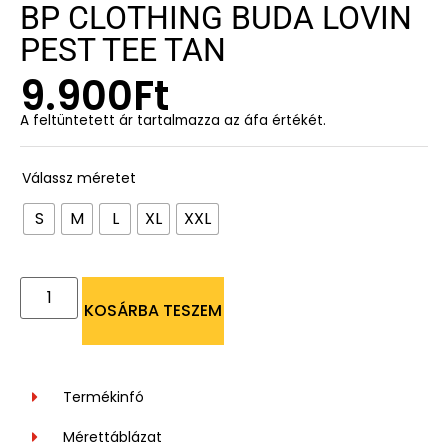
BP CLOTHING BUDA LOVIN
PEST TEE TAN
9.900
Ft
A feltüntetett ár tartalmazza az áfa értékét.
Válassz méretet
S
M
L
XL
XXL
KOSÁRBA TESZEM
Termékinfó
Mérettáblázat