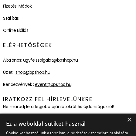
Fizetési Módok
Szállítás
Online Elállás
ELÉRHETŐSÉGEK
Általános:
ugyfelszolgalat@bpshop.hu
Üzlet :
shop@bpshop.hu
Rendezvények :
event@bpshop.hu
IRATKOZZ FEL HÍRLEVELÜNKRE
Ne maradj le a legjobb ajánlatokról és újdonságokról!
×
Feliratkozom!
Ez a weboldal sütiket használ
Cookie-kat használunk a tartalom, a hirdetések személyre szabására