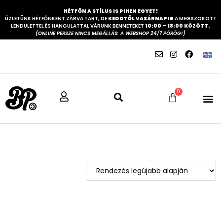
HÉTFŐN A STÍLUS IS PIHEN EGYET!
ÜZLETÜNK HÉTFŐNKÉNT ZÁRVA TART, DE
KEDDTŐL VASÁRNAPIG
A MEGSZOKOTT
LENDÜLETTEL ÉS HANGULATTAL VÁRUNK BENNETEKET
10:00 – 18:00 KÖZÖTT.
(ONLINE PERSZE NINCS MEGÁLLÁS: A WEBSHOP 24/7 PÖRÖG!)
0