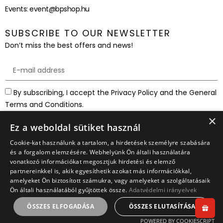
Events:
event@bpshop.hu
SUBSCRIBE TO OUR NEWSLETTER
Don’t miss the best offers and news!
By subscribing, I accept the Privacy Policy and the General
Terms and Conditions.
×
SUBSCRIBE
Ez a weboldal sütiket használ
Cookie-kat használunk a tartalom, a hirdetések személyre szabására
és a forgalom elemzésére. Webhelyünk Ön általi használatára
vonatkozó információkat megosztjuk hirdetési és elemző
partnereinkkel is, akik egyesíthetik azokat más információkkal,
amelyeket Ön biztosított számukra, vagy amelyeket a szolgáltatásaik
Ön általi használatából gyűjtöttek össze.
Adatvédelmi irányelvek
ÖSSZES ELFOGADÁSA
ÖSSZES ELUTASÍTÁSA
POWERED BY COOKIESCRIPT