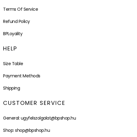
Terms Of Service
Refund Policy
BPLoyality
HELP
Size Table
Payment Methods
Shipping
CUSTOMER SERVICE
General:
ugyfelszolgalat@bpshop.hu
Shop:
shop@bpshop.hu