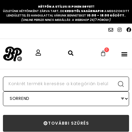
HÉTFŐN A STÍLUS IS PIHEN EGYET!
ÜZLETÜNK HÉTFŐNKÉNT ZÁRVA TART, DE
KEDDTŐL VASÁRNAPIG
A MEGSZOKOTT
LENDÜLETTEL ÉS HANGULATTAL VÁRUNK BENNETEKET
10:00 – 18:00 KÖZÖTT.
(ONLINE PERSZE NINCS MEGÁLLÁS: A WEBSHOP 24/7 PÖRÖG!)
0
⚙
TOVÁBBI SZŰRÉS