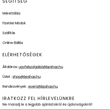
SEGÍTSÉG
Mérettábla
Fizetési Módok
Szállítás
Online Elállás
ELÉRHETŐSÉGEK
Általános:
ugyfelszolgalat@bpshop.hu
Üzlet :
shop@bpshop.hu
Rendezvények :
event@bpshop.hu
IRATKOZZ FEL HÍRLEVELÜNKRE
Ne maradj le a legjobb ajánlatokról és újdonságokról!