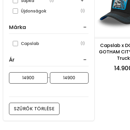
+
Sapka
(1)
Újdonságok
(1)
-
Márka
Capslab
(1)
Capslab x D
GOTHAM CIT
Truck
-
Ár
14.90
-
SZŰRŐK TÖRLÉSE