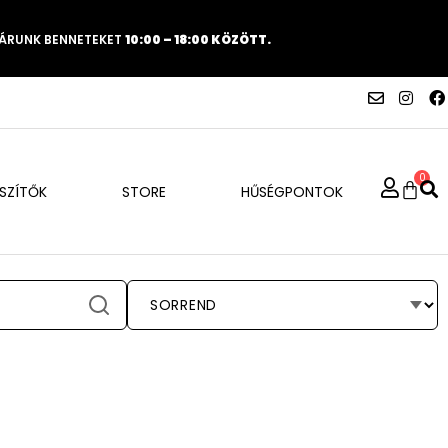
VÁRUNK BENNETEKET
10:00 – 18:00 KÖZÖTT.
0
ÉSZÍTŐK
STORE
HŰSÉGPONTOK