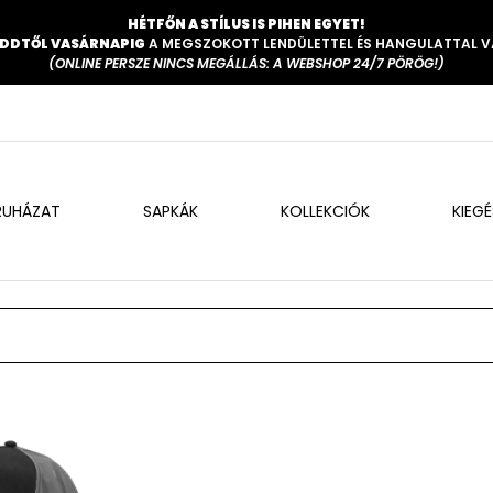
HÉTFŐN A STÍLUS IS PIHEN EGYET!
DDTŐL VASÁRNAPIG
A MEGSZOKOTT LENDÜLETTEL ÉS HANGULATTAL 
(ONLINE PERSZE NINCS MEGÁLLÁS: A WEBSHOP 24/7 PÖRÖG!)
RUHÁZAT
SAPKÁK
KOLLEKCIÓK
KIEG