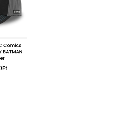
C Comics
Y BATMAN
er
0
Ft