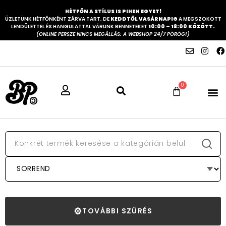
HÉTFŐN A STÍLUS IS PIHEN EGYET!
ÜZLETÜNK HÉTFŐNKÉNT ZÁRVA TART, DE
KEDDTŐL VASÁRNAPIG
A MEGSZOKOTT
LENDÜLETTEL ÉS HANGULATTAL VÁRUNK BENNETEKET
10:00 – 18:00 KÖZÖTT.
(ONLINE PERSZE NINCS MEGÁLLÁS: A WEBSHOP 24/7 PÖRÖG!)
0
⚙
TOVÁBBI SZŰRÉS