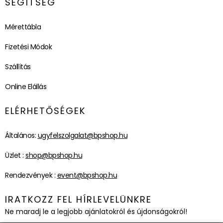
SEGÍTSÉG
Mérettábla
Fizetési Módok
Szállítás
Online Elállás
ELÉRHETŐSÉGEK
Általános:
ugyfelszolgalat@bpshop.hu
Üzlet :
shop@bpshop.hu
Rendezvények :
event@bpshop.hu
IRATKOZZ FEL HÍRLEVELÜNKRE
Ne maradj le a legjobb ajánlatokról és újdonságokról!