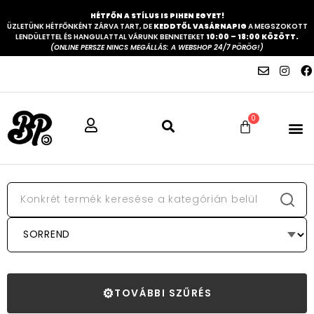
HÉTFŐN A STÍLUS IS PIHEN EGYET!
ÜZLETÜNK HÉTFŐNKÉNT ZÁRVA TART, DE
KEDDTŐL VASÁRNAPIG
A MEGSZOKOTT
LENDÜLETTEL ÉS HANGULATTAL VÁRUNK BENNETEKET
10:00 – 18:00 KÖZÖTT.
(ONLINE PERSZE NINCS MEGÁLLÁS: A WEBSHOP 24/7 PÖRÖG!)
0
⚙
TOVÁBBI SZŰRÉS