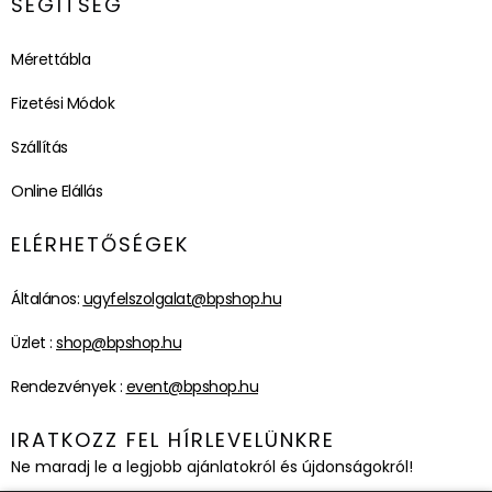
SEGÍTSÉG
Mérettábla
Fizetési Módok
Szállítás
Online Elállás
ELÉRHETŐSÉGEK
Általános:
ugyfelszolgalat@bpshop.hu
Üzlet :
shop@bpshop.hu
Rendezvények :
event@bpshop.hu
IRATKOZZ FEL HÍRLEVELÜNKRE
Ne maradj le a legjobb ajánlatokról és újdonságokról!