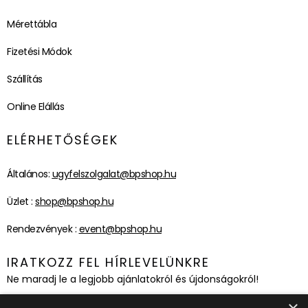
Mérettábla
Fizetési Módok
Szállítás
Online Elállás
ELÉRHETŐSÉGEK
Általános:
ugyfelszolgalat@bpshop.hu
Üzlet :
shop@bpshop.hu
Rendezvények :
event@bpshop.hu
IRATKOZZ FEL HÍRLEVELÜNKRE
Ne maradj le a legjobb ajánlatokról és újdonságokról!