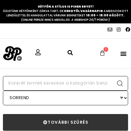
HÉTFŐN A STÍLUS IS PIHEN EGYET!
ÜZLETÜNK HÉTFŐNKÉNT ZÁRVA TART, DE
KEDDTŐL VASÁRNAPIG
A MEGSZOKOTT
LENDÜLETTEL ÉS HANGULATTAL VÁRUNK BENNETEKET
10:00 – 18:00 KÖZÖTT.
(ONLINE PERSZE NINCS MEGÁLLÁS: A WEBSHOP 24/7 PÖRÖG!)
0
⚙
TOVÁBBI SZŰRÉS