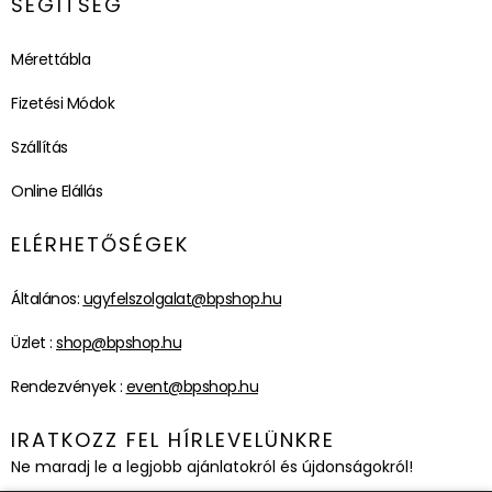
SEGÍTSÉG
Mérettábla
Fizetési Módok
Szállítás
Online Elállás
ELÉRHETŐSÉGEK
Általános:
ugyfelszolgalat@bpshop.hu
Üzlet :
shop@bpshop.hu
Rendezvények :
event@bpshop.hu
IRATKOZZ FEL HÍRLEVELÜNKRE
Ne maradj le a legjobb ajánlatokról és újdonságokról!