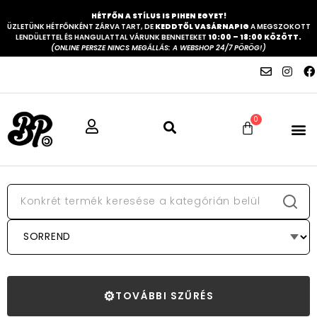
HÉTFŐN A STÍLUS IS PIHEN EGYET!
ÜZLETÜNK HÉTFŐNKÉNT ZÁRVA TART, DE
KEDDTŐL VASÁRNAPIG
A MEGSZOKOTT
LENDÜLETTEL ÉS HANGULATTAL VÁRUNK BENNETEKET
10:00 – 18:00 KÖZÖTT.
(ONLINE PERSZE NINCS MEGÁLLÁS: A WEBSHOP 24/7 PÖRÖG!)
0
⚙
TOVÁBBI SZŰRÉS