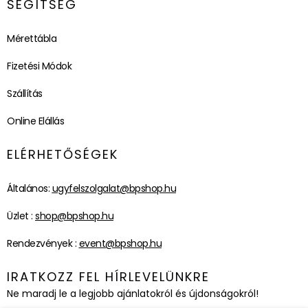
SEGÍTSÉG
Mérettábla
Fizetési Módok
Szállítás
Online Elállás
ELÉRHETŐSÉGEK
Általános:
ugyfelszolgalat@bpshop.hu
Üzlet :
shop@bpshop.hu
Rendezvények :
event@bpshop.hu
IRATKOZZ FEL HÍRLEVELÜNKRE
Ne maradj le a legjobb ajánlatokról és újdonságokról!