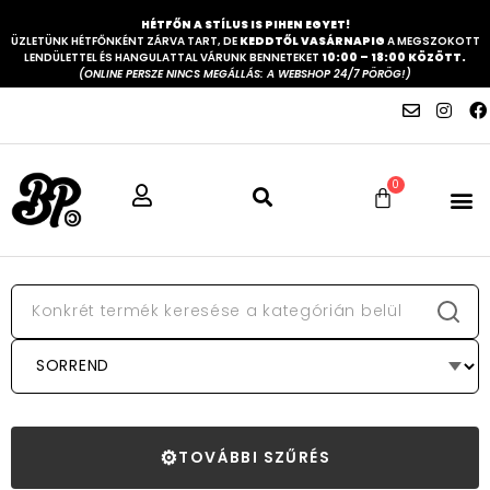
HÉTFŐN A STÍLUS IS PIHEN EGYET!
ÜZLETÜNK HÉTFŐNKÉNT ZÁRVA TART, DE
KEDDTŐL VASÁRNAPIG
A MEGSZOKOTT
LENDÜLETTEL ÉS HANGULATTAL VÁRUNK BENNETEKET
10:00 – 18:00 KÖZÖTT.
(ONLINE PERSZE NINCS MEGÁLLÁS: A WEBSHOP 24/7 PÖRÖG!)
0
⚙
TOVÁBBI SZŰRÉS