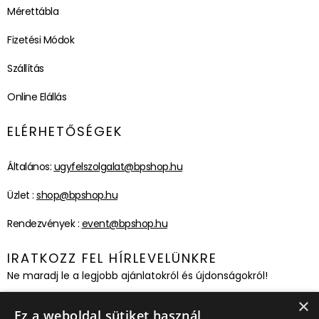
Mérettábla
Fizetési Módok
Szállítás
Online Elállás
ELÉRHETŐSÉGEK
Általános:
ugyfelszolgalat@bpshop.hu
Üzlet :
shop@bpshop.hu
Rendezvények :
event@bpshop.hu
IRATKOZZ FEL HÍRLEVELÜNKRE
Ne maradj le a legjobb ajánlatokról és újdonságokról!
×
Feliratkozom!
Ez a weboldal sütiket használ