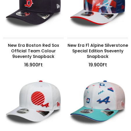
New Era Boston Red Sox
New Era F1 Alpine Silverstone
Official Team Colour
Special Edition 9seventy
9seventy Snapback
Snapback
16.900
Ft
19.900
Ft