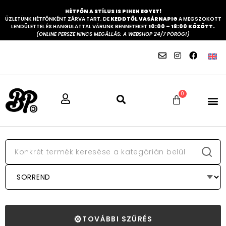
HÉTFŐN A STÍLUS IS PIHEN EGYET!
ÜZLETÜNK HÉTFŐNKÉNT ZÁRVA TART, DE
KEDDTŐL VASÁRNAPIG
A MEGSZOKOTT
LENDÜLETTEL ÉS HANGULATTAL VÁRUNK BENNETEKET
10:00 – 18:00 KÖZÖTT.
(ONLINE PERSZE NINCS MEGÁLLÁS: A WEBSHOP 24/7 PÖRÖG!)
0
⚙
TOVÁBBI SZŰRÉS