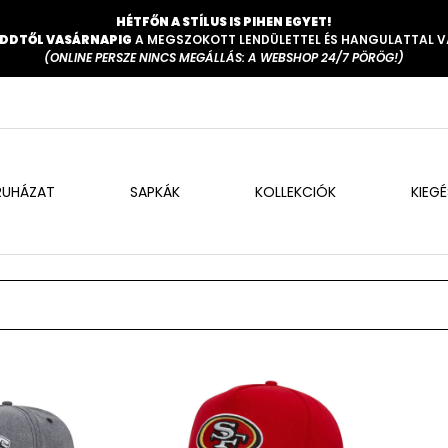
HÉTFŐN A STÍLUS IS PIHEN EGYET!
DDTŐL VASÁRNAPIG
A MEGSZOKOTT LENDÜLETTEL ÉS HANGULATTAL 
(ONLINE PERSZE NINCS MEGÁLLÁS: A WEBSHOP 24/7 PÖRÖG!)
RUHÁZAT
SAPKÁK
KOLLEKCIÓK
KIEG