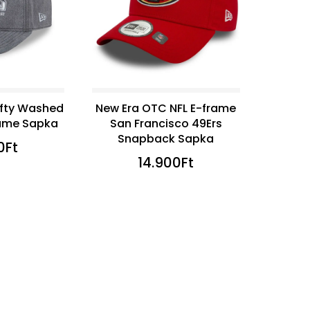
ifty Washed
New Era OTC NFL E-frame
rame Sapka
San Francisco 49Ers
Snapback Sapka
0
Ft
14.900
Ft