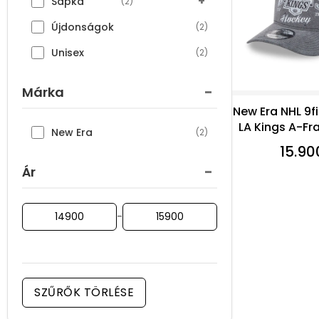
+
Sapka
(2)
Újdonságok
(2)
Unisex
(2)
-
Márka
New Era NHL 9f
LA Kings A-F
New Era
(2)
15.90
-
Ár
-
SZŰRŐK TÖRLÉSE