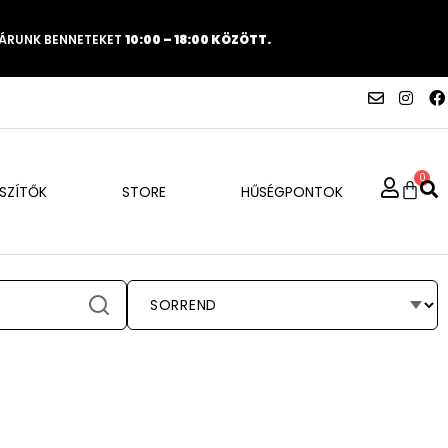
VÁRUNK BENNETEKET
10:00 – 18:00 KÖZÖTT.
0
ÉSZÍTŐK
STORE
HŰSÉGPONTOK