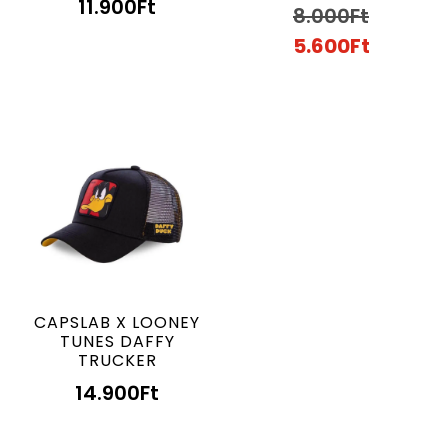
11.900
Ft
8.000
Ft
5.600
Ft
CAPSLAB X LOONEY
TUNES DAFFY
TRUCKER
14.900
Ft