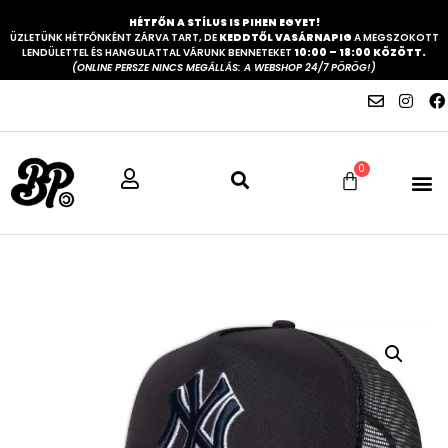
HÉTFŐN A STÍLUS IS PIHEN EGYET!
ÜZLETÜNK HÉTFŐNKÉNT ZÁRVA TART, DE
KEDDTŐL VASÁRNAPIG
A MEGSZOKOTT
LENDÜLETTEL ÉS HANGULATTAL VÁRUNK BENNETEKET
10:00 – 18:00 KÖZÖTT.
(ONLINE PERSZE NINCS MEGÁLLÁS: A WEBSHOP 24/7 PÖRÖG!)
0