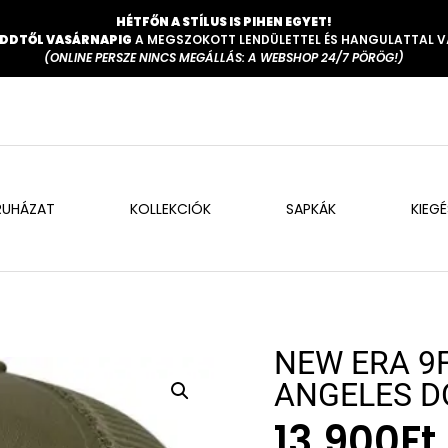
HÉTFŐN A STÍLUS IS PIHEN EGYET!
DDTŐL VASÁRNAPIG
A MEGSZOKOTT LENDÜLETTEL ÉS HANGULATTAL 
(ONLINE PERSZE NINCS MEGÁLLÁS: A WEBSHOP 24/7 PÖRÖG!)
RUHÁZAT
KOLLEKCIÓK
SAPKÁK
KIEG
NEW ERA 9
ANGELES D
13.900
Ft