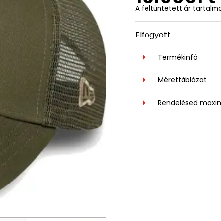
A feltüntetett ár tartalm
Elfogyott
Termékinfó
Mérettáblázat
Rendelésed maxi