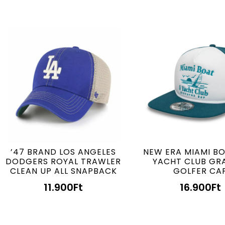
’47 BRAND LOS ANGELES
NEW ERA MIAMI B
DODGERS ROYAL TRAWLER
YACHT CLUB GR
CLEAN UP ALL SNAPBACK
GOLFER CA
11.900
Ft
16.900
Ft