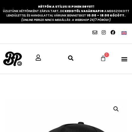
HÉTFŐN A STÍLUS IS PIHEN EGYET!
ÜZLETÜNK HÉTFŐNKÉNT ZÁRVA TART, DE
KEDDTŐL VASÁRNAPIG
A MEGSZOKOTT
LENDÜLETTEL ÉS HANGULATTAL VÁRUNK BENNETEKET
10:00 – 18:00 KÖZÖTT.
(ONLINE PERSZE NINCS MEGÁLLÁS: A WEBSHOP 24/7 PÖRÖG!)
0