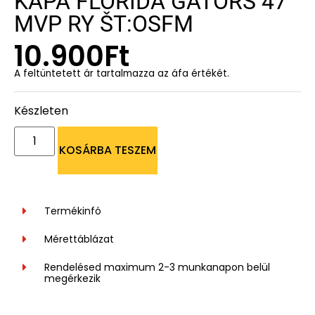
KAPA FLORIDA GATORS 47
MVP RY ŠT:OSFM
10.900
Ft
A feltüntetett ár tartalmazza az áfa értékét.
Készleten
KOSÁRBA TESZEM
Termékinfó
Mérettáblázat
Rendelésed maximum 2-3 munkanapon belül
megérkezik