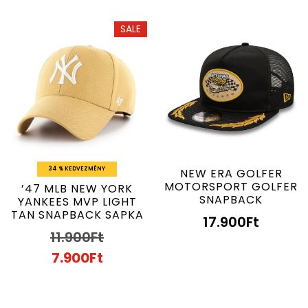
SALE
34 % KEDVEZMÉNY
NEW ERA GOLFER
MOTORSPORT GOLFER
’47 MLB NEW YORK
SNAPBACK
YANKEES MVP LIGHT
TAN SNAPBACK SAPKA
17.900
Ft
11.900
Ft
7.900
Ft