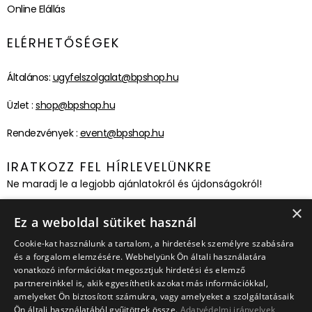
Online Elállás
ELÉRHETŐSÉGEK
Általános:
ugyfelszolgalat@bpshop.hu
Üzlet :
shop@bpshop.hu
Rendezvények :
event@bpshop.hu
IRATKOZZ FEL HÍRLEVELÜNKRE
Ne maradj le a legjobb ajánlatokról és újdonságokról!
×
Feliratkozom!
Ez a weboldal sütiket használ
Cookie-kat használunk a tartalom, a hirdetések személyre szabására
és a forgalom elemzésére. Webhelyünk Ön általi használatára
vonatkozó információkat megosztjuk hirdetési és elemző
partnereinkkel is, akik egyesíthetik azokat más információkkal,
amelyeket Ön biztosított számukra, vagy amelyeket a szolgáltatásaik
Ön általi használatából gyűjtöttek össze.
Adatvédelmi irányelvek