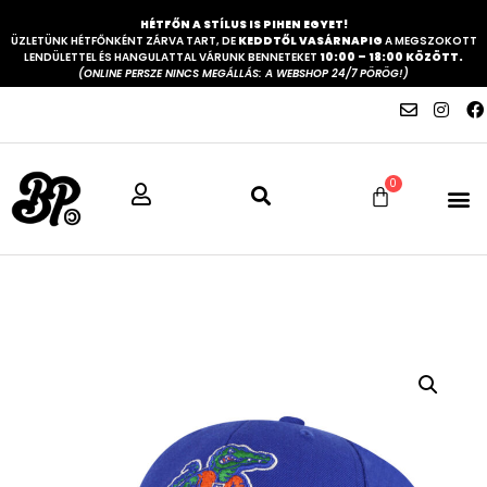
HÉTFŐN A STÍLUS IS PIHEN EGYET!
ÜZLETÜNK HÉTFŐNKÉNT ZÁRVA TART, DE
KEDDTŐL VASÁRNAPIG
A MEGSZOKOTT
LENDÜLETTEL ÉS HANGULATTAL VÁRUNK BENNETEKET
10:00 – 18:00 KÖZÖTT.
(ONLINE PERSZE NINCS MEGÁLLÁS: A WEBSHOP 24/7 PÖRÖG!)
0