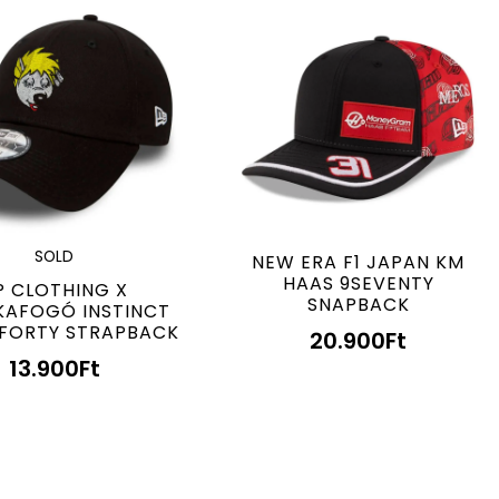
SOLD
NEW ERA F1 JAPAN KM
HAAS 9SEVENTY
P CLOTHING X
SNAPBACK
AFOGÓ INSTINCT
9FORTY STRAPBACK
20.900
Ft
13.900
Ft