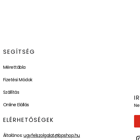
SEGÍTSÉG
Mérettábla
Fizetési Módok
Szállítás
I
Online Elállás
Ne
ELÉRHETŐSÉGEK
Általános:
ugyfelszolgalat@bpshop.hu