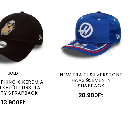
SOLD
NEW ERA F1 SILVERSTONE
HAAS 9SEVENTY
THING X KÉREM A
SNAPBACK
TKEZŐT! URSULA
RTY STRAPBACK
20.900
Ft
13.900
Ft