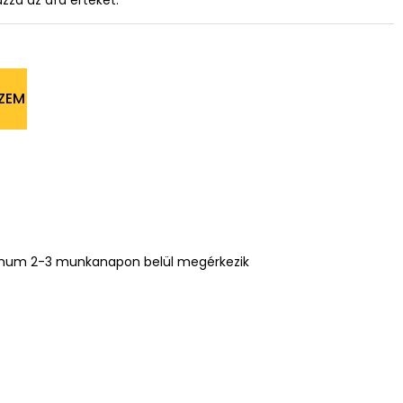
azza az áfa értékét.
ZEM
mum 2-3 munkanapon belül megérkezik