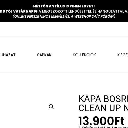
HÉTFŐN A STÍLUS IS PIHEN EGYET!
DDTŐL VASÁRNAPIG
A MEGSZOKOTT LENDÜLETTEL ÉS HANGULATTAL 
(ONLINE PERSZE NINCS MEGÁLLÁS: A WEBSHOP 24/7 PÖRÖG!)
RUHÁZAT
SAPKÁK
KOLLEKCIÓK
KIEG
KAPA BOSR
CLEAN UP 
13.900
Ft