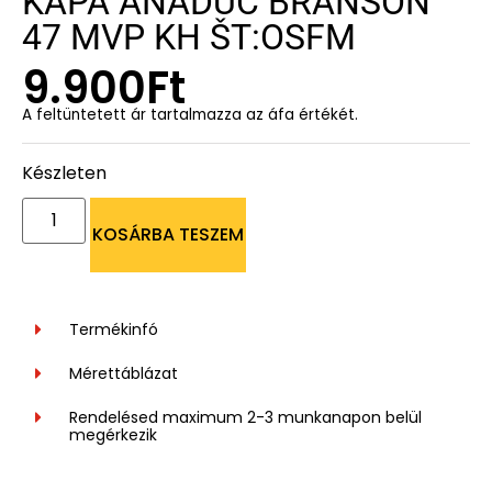
KAPA ANADUC BRANSON
47 MVP KH ŠT:OSFM
9.900
Ft
A feltüntetett ár tartalmazza az áfa értékét.
Készleten
KOSÁRBA TESZEM
Termékinfó
Mérettáblázat
Rendelésed maximum 2-3 munkanapon belül
megérkezik