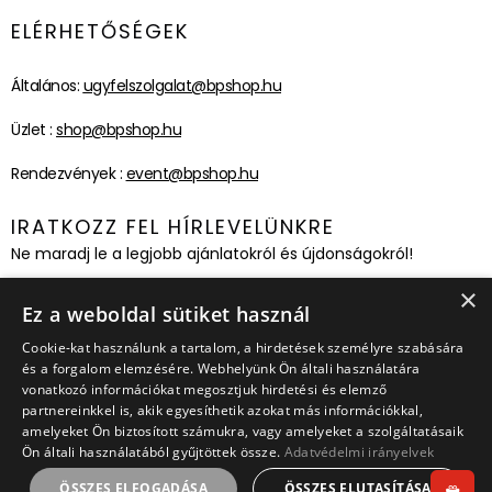
ELÉRHETŐSÉGEK
Általános:
ugyfelszolgalat@bpshop.hu
Üzlet :
shop@bpshop.hu
Rendezvények :
event@bpshop.hu
IRATKOZZ FEL HÍRLEVELÜNKRE
Ne maradj le a legjobb ajánlatokról és újdonságokról!
×
Feliratkozom!
Ez a weboldal sütiket használ
Cookie-kat használunk a tartalom, a hirdetések személyre szabására
és a forgalom elemzésére. Webhelyünk Ön általi használatára
vonatkozó információkat megosztjuk hirdetési és elemző
partnereinkkel is, akik egyesíthetik azokat más információkkal,
amelyeket Ön biztosított számukra, vagy amelyeket a szolgáltatásaik
Ön általi használatából gyűjtöttek össze.
Adatvédelmi irányelvek
ÖSSZES ELFOGADÁSA
ÖSSZES ELUTASÍTÁSA