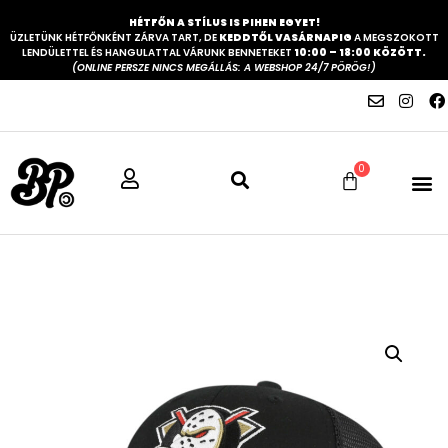
HÉTFŐN A STÍLUS IS PIHEN EGYET!
ÜZLETÜNK HÉTFŐNKÉNT ZÁRVA TART, DE
KEDDTŐL VASÁRNAPIG
A MEGSZOKOTT
LENDÜLETTEL ÉS HANGULATTAL VÁRUNK BENNETEKET
10:00 – 18:00 KÖZÖTT.
(ONLINE PERSZE NINCS MEGÁLLÁS: A WEBSHOP 24/7 PÖRÖG!)
0