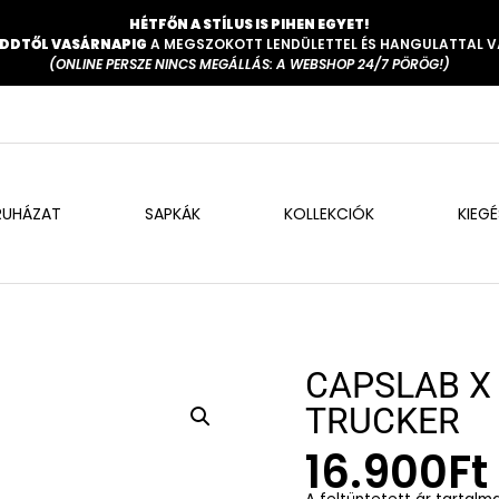
HÉTFŐN A STÍLUS IS PIHEN EGYET!
DDTŐL VASÁRNAPIG
A MEGSZOKOTT LENDÜLETTEL ÉS HANGULATTAL 
(ONLINE PERSZE NINCS MEGÁLLÁS: A WEBSHOP 24/7 PÖRÖG!)
RUHÁZAT
SAPKÁK
KOLLEKCIÓK
KIEG
CAPSLAB X
TRUCKER
16.900
Ft