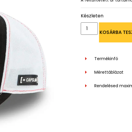
A feltüntetett ár tartalm
Készleten
KOSÁRBA TES
Termékinfó
Mérettáblázat
Rendelésed maxi