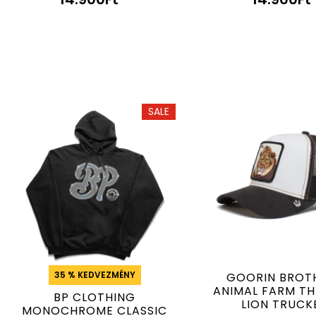
SALE
35 % KEDVEZMÉNY
GOORIN BROT
ANIMAL FARM TH
BP CLOTHING
LION TRUCK
MONOCHROME CLASSIC