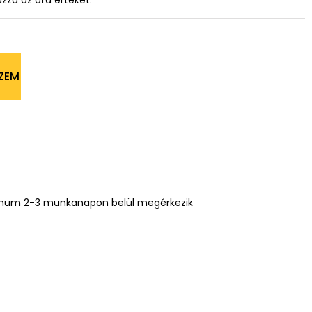
azza az áfa értékét.
ZEM
mum 2-3 munkanapon belül megérkezik