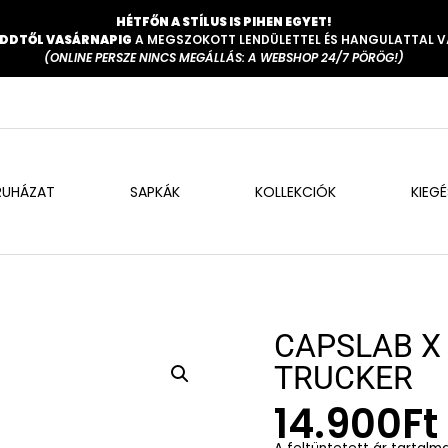
HÉTFŐN A STÍLUS IS PIHEN EGYET!
DDTŐL VASÁRNAPIG
A MEGSZOKOTT LENDÜLETTEL ÉS HANGULATTAL 
(ONLINE PERSZE NINCS MEGÁLLÁS: A WEBSHOP 24/7 PÖRÖG!)
RUHÁZAT
SAPKÁK
KOLLEKCIÓK
KIEG
CAPSLAB X
TRUCKER
14.900
Ft