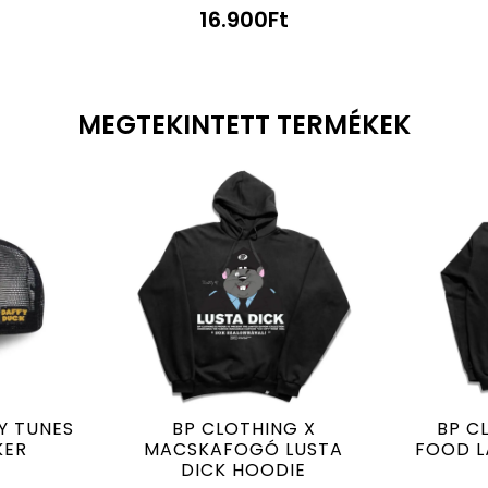
16.900
Ft
MEGTEKINTETT TERMÉKEK
Y TUNES
BP CLOTHING X
BP C
KER
MACSKAFOGÓ LUSTA
FOOD L
DICK HOODIE