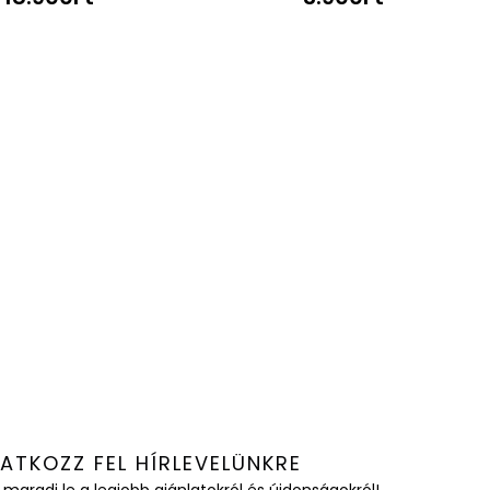
RATKOZZ FEL HÍRLEVELÜNKRE
 maradj le a legjobb ajánlatokról és újdonságokról!