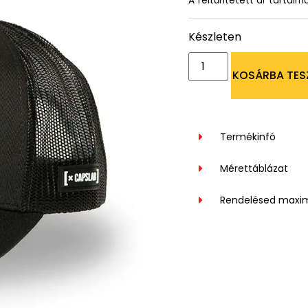
A feltüntetett ár tartalm
Készleten
KOSÁRBA TES
Termékinfó
Mérettáblázat
Rendelésed maxi