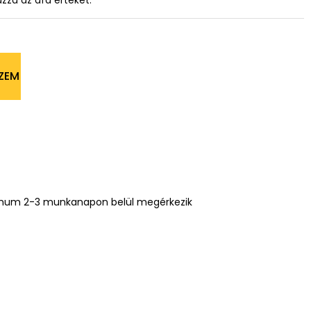
azza az áfa értékét.
ZEM
mum 2-3 munkanapon belül megérkezik