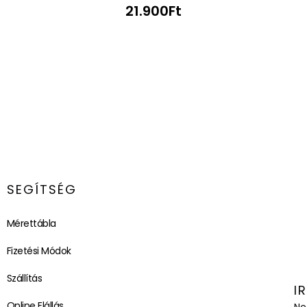
21.900
Ft
SEGÍTSÉG
Mérettábla
Fizetési Módok
Szállítás
I
Online Elállás
Ne