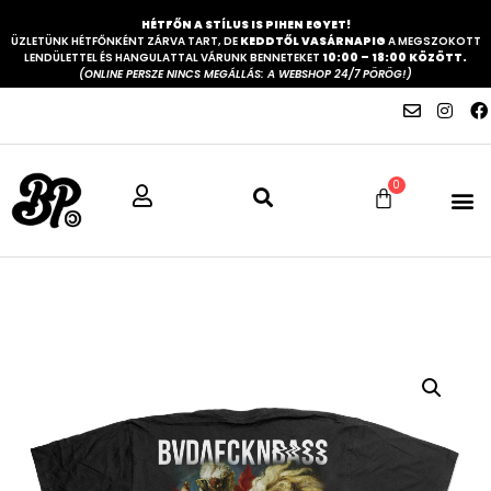
HÉTFŐN A STÍLUS IS PIHEN EGYET!
ÜZLETÜNK HÉTFŐNKÉNT ZÁRVA TART, DE
KEDDTŐL VASÁRNAPIG
A MEGSZOKOTT
LENDÜLETTEL ÉS HANGULATTAL VÁRUNK BENNETEKET
10:00 – 18:00 KÖZÖTT.
(ONLINE PERSZE NINCS MEGÁLLÁS: A WEBSHOP 24/7 PÖRÖG!)
0