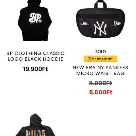
SOLD
BP CLOTHING CLASSIC
LOGO BLACK HOODIE
30 % KEDVEZMÉNY
NEW ERA NY YANKEES
19.900
Ft
MICRO WAIST BAG
8.000
Ft
5.600
Ft