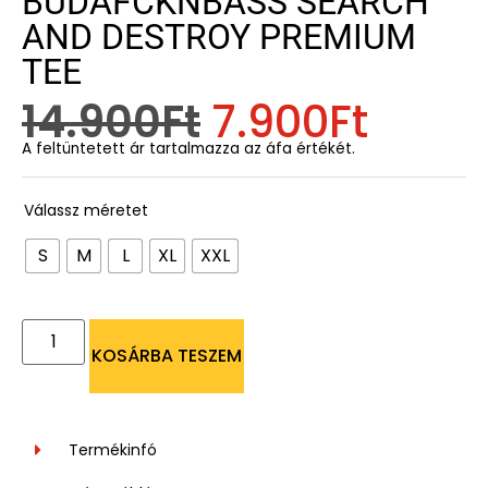
BUDAFCKNBASS SEARCH
AND DESTROY PREMIUM
TEE
14.900
Ft
7.900
Ft
A feltüntetett ár tartalmazza az áfa értékét.
Válassz méretet
S
M
L
XL
XXL
KOSÁRBA TESZEM
Termékinfó