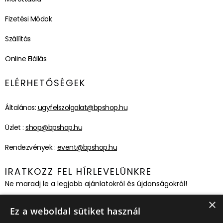
Fizetési Módok
Szállítás
Online Elállás
ELÉRHETŐSÉGEK
Általános:
ugyfelszolgalat@bpshop.hu
Üzlet :
shop@bpshop.hu
Rendezvények :
event@bpshop.hu
IRATKOZZ FEL HÍRLEVELÜNKRE
Ne maradj le a legjobb ajánlatokról és újdonságokról!
×
Feliratkozom!
Ez a weboldal sütiket használ