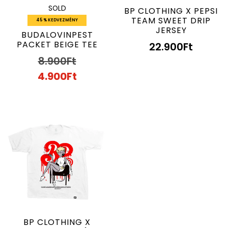
SOLD
BP CLOTHING X PEPSI
TEAM SWEET DRIP
45 % KEDVEZMÉNY
JERSEY
BUDALOVINPEST
PACKET BEIGE TEE
22.900
Ft
8.900
Ft
4.900
Ft
BP CLOTHING X