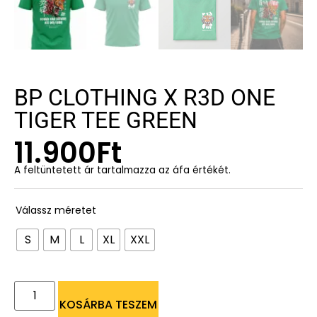
BP CLOTHING X R3D ONE
TIGER TEE GREEN
11.900
Ft
A feltüntetett ár tartalmazza az áfa értékét.
Válassz méretet
S
M
L
XL
XXL
KOSÁRBA TESZEM