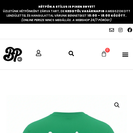
HÉTFŐN A STÍLUS IS PIHEN EGYET!
ÜZLETÜNK HÉTFŐNKÉNT ZÁRVA TART, DE
KEDDTŐL VASÁRNAPIG
A MEGSZOKOTT
LENDÜLETTEL ÉS HANGULATTAL VÁRUNK BENNETEKET
10:00 – 18:00 KÖZÖTT.
(ONLINE PERSZE NINCS MEGÁLLÁS: A WEBSHOP 24/7 PÖRÖG!)
0