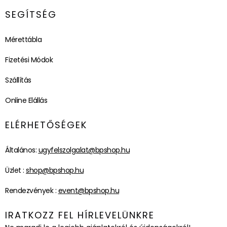
SEGÍTSÉG
Mérettábla
Fizetési Módok
Szállítás
Online Elállás
ELÉRHETŐSÉGEK
Általános:
ugyfelszolgalat@bpshop.hu
Üzlet :
shop@bpshop.hu
Rendezvények :
event@bpshop.hu
IRATKOZZ FEL HÍRLEVELÜNKRE