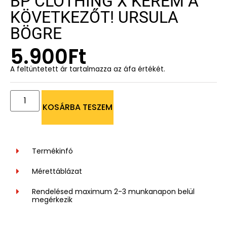
BP CLOTHING X KÉREM A
KÖVETKEZŐT! URSULA
BÖGRE
5.900
Ft
A feltüntetett ár tartalmazza az áfa értékét.
KOSÁRBA TESZEM
Termékinfó
Mérettáblázat
Rendelésed maximum 2-3 munkanapon belül
megérkezik