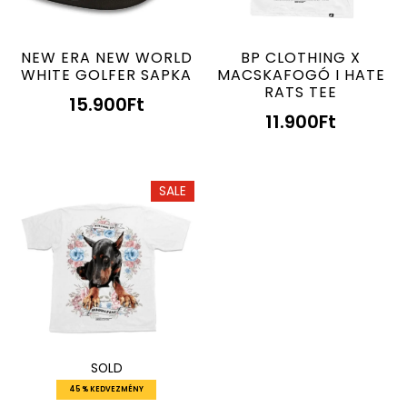
NEW ERA NEW WORLD
BP CLOTHING X
WHITE GOLFER SAPKA
MACSKAFOGÓ I HATE
RATS TEE
15.900
Ft
11.900
Ft
SALE
SOLD
45 % KEDVEZMÉNY