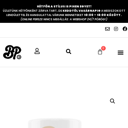
HÉTFŐN A STÍLUS IS PIHEN EGYET!
ÜZLETÜNK HÉTFŐNKÉNT ZÁRVA TART, DE
KEDDTŐL VASÁRNAPIG
A MEGSZOKOTT
LENDÜLETTEL ÉS HANGULATTAL VÁRUNK BENNETEKET
10:00 – 18:00 KÖZÖTT.
(ONLINE PERSZE NINCS MEGÁLLÁS: A WEBSHOP 24/7 PÖRÖG!)
0