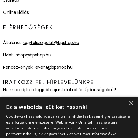
Szállítás
Online Elállás
ELÉRHETŐSÉGEK
Általános:
ugyfelszolgalat@bpshop.hu
Üzlet :
shop@bpshop.hu
Rendezvények :
event@bpshop.hu
IRATKOZZ FEL HÍRLEVELÜNKRE
Ne maradj le a legjobb ajánlatokról és újdonságokról!
×
Feliratkozom!
Ez a weboldal sütiket használ
Cookie-kat használunk a tartalom, a hirdetések személyre szabására
és a forgalom elemzésére. Webhelyünk Ön általi használatára
vonatkozó információkat megosztjuk hirdetési és elemző
partnereinkkel is, akik egyesíthetik azokat más információkkal,