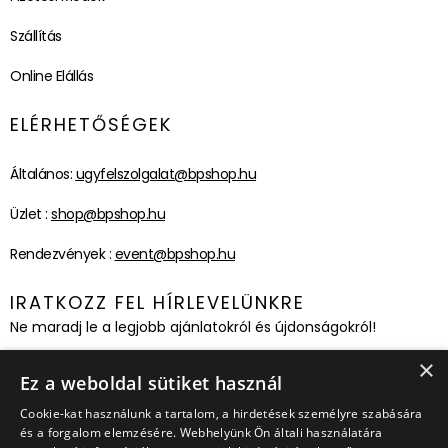
Szállítás
Online Elállás
ELÉRHETŐSÉGEK
Általános:
ugyfelszolgalat@bpshop.hu
Üzlet :
shop@bpshop.hu
Rendezvények :
event@bpshop.hu
IRATKOZZ FEL HÍRLEVELÜNKRE
Ne maradj le a legjobb ajánlatokról és újdonságokról!
×
Feliratkozom!
Ez a weboldal sütiket használ
Cookie-kat használunk a tartalom, a hirdetések személyre szabására
és a forgalom elemzésére. Webhelyünk Ön általi használatára