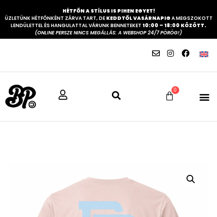
HÉTFŐN A STÍLUS IS PIHEN EGYET!
ÜZLETÜNK HÉTFŐNKÉNT ZÁRVA TART, DE
KEDDTŐL VASÁRNAPIG
A MEGSZOKOTT
LENDÜLETTEL ÉS HANGULATTAL VÁRUNK BENNETEKET
10:00 – 18:00 KÖZÖTT.
(ONLINE PERSZE NINCS MEGÁLLÁS: A WEBSHOP 24/7 PÖRÖG!)
0