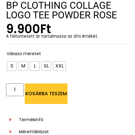
BP CLOTHING COLLAGE
LOGO TEE POWDER ROSE
9.900
Ft
A feltüntetett ár tartalmazza az áfa értékét.
Válassz méretet
S
M
L
XL
XXL
KOSÁRBA TESZEM
Termékinfó
Mérettáblázat