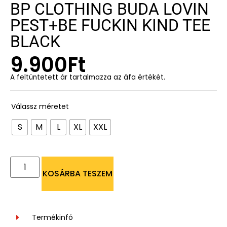
BP CLOTHING BUDA LOVIN
PEST+BE FUCKIN KIND TEE
BLACK
9.900
Ft
A feltüntetett ár tartalmazza az áfa értékét.
Válassz méretet
S
M
L
XL
XXL
KOSÁRBA TESZEM
Termékinfó