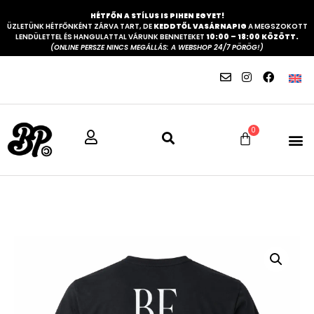
HÉTFŐN A STÍLUS IS PIHEN EGYET!
ÜZLETÜNK HÉTFŐNKÉNT ZÁRVA TART, DE
KEDDTŐL VASÁRNAPIG
A MEGSZOKOTT
LENDÜLETTEL ÉS HANGULATTAL VÁRUNK BENNETEKET
10:00 – 18:00 KÖZÖTT.
(ONLINE PERSZE NINCS MEGÁLLÁS: A WEBSHOP 24/7 PÖRÖG!)
0