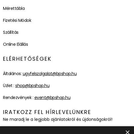
Mérettábla
Fizetési Módok
Szállítás
Online Elállás
ELÉRHETŐSÉGEK
Általános:
ugyfelszolgalat@bpshop.hu
Üzlet :
shop@bpshop.hu
Rendezvények :
event@bpshop.hu
IRATKOZZ FEL HÍRLEVELÜNKRE
Ne maradj le a legjobb ajánlatokról és újdonságokról!
×