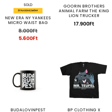
SOLD
GOORIN BROTHERS
ANIMAL FARM THE KING
30 % KEDVEZMÉNY
LION TRUCKER
NEW ERA NY YANKEES
MICRO WAIST BAG
17.900
Ft
8.000
Ft
5.600
Ft
BUDALOVINPEST
BP CLOTHING X