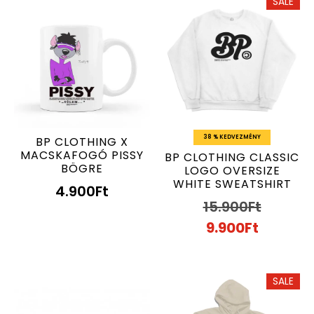
SALE
38 % KEDVEZMÉNY
BP CLOTHING X
MACSKAFOGÓ PISSY
BP CLOTHING CLASSIC
BÖGRE
LOGO OVERSIZE
WHITE SWEATSHIRT
4.900
Ft
15.900
Ft
9.900
Ft
SALE