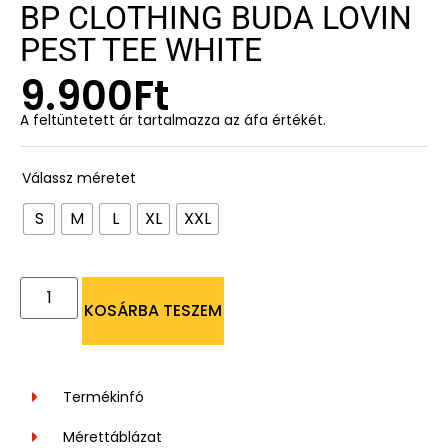
BP CLOTHING BUDA LOVIN
PEST TEE WHITE
9.900
Ft
A feltüntetett ár tartalmazza az áfa értékét.
Válassz méretet
S
M
L
XL
XXL
KOSÁRBA TESZEM
Termékinfó
Mérettáblázat