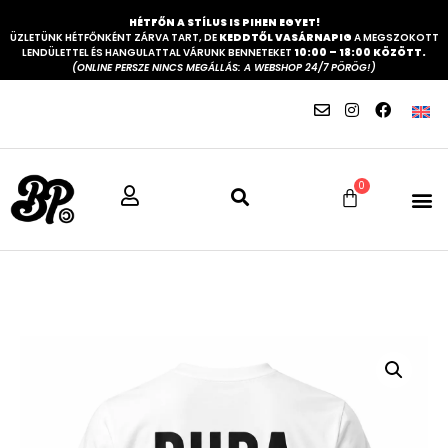
HÉTFŐN A STÍLUS IS PIHEN EGYET!
ÜZLETÜNK HÉTFŐNKÉNT ZÁRVA TART, DE
KEDDTŐL VASÁRNAPIG
A MEGSZOKOTT
LENDÜLETTEL ÉS HANGULATTAL VÁRUNK BENNETEKET
10:00 – 18:00 KÖZÖTT.
(ONLINE PERSZE NINCS MEGÁLLÁS: A WEBSHOP 24/7 PÖRÖG!)
0