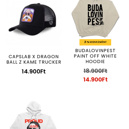
21 % KEDVEZMÉNY
BUDALOVINPEST
PAINT OFF WHITE
CAPSLAB X DRAGON
HOODIE
BALL Z KAME TRUCKER
18.900
Ft
14.900
Ft
14.900
Ft