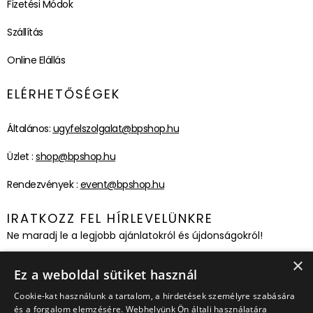
Fizetési Módok
Szállítás
Online Elállás
ELÉRHETŐSÉGEK
Általános:
ugyfelszolgalat@bpshop.hu
Üzlet :
shop@bpshop.hu
Rendezvények :
event@bpshop.hu
IRATKOZZ FEL HÍRLEVELÜNKRE
Ne maradj le a legjobb ajánlatokról és újdonságokról!
×
Feliratkozom!
Ez a weboldal sütiket használ
Cookie-kat használunk a tartalom, a hirdetések személyre szabására
és a forgalom elemzésére. Webhelyünk Ön általi használatára