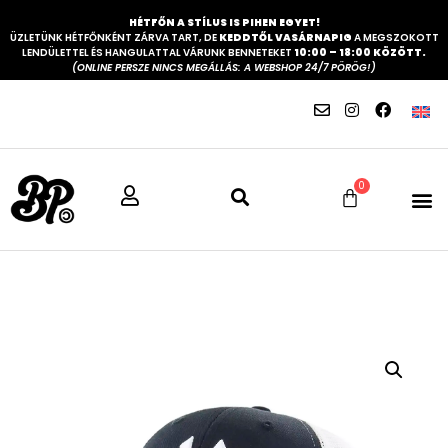
HÉTFŐN A STÍLUS IS PIHEN EGYET!
ÜZLETÜNK HÉTFŐNKÉNT ZÁRVA TART, DE
KEDDTŐL VASÁRNAPIG
A MEGSZOKOTT
LENDÜLETTEL ÉS HANGULATTAL VÁRUNK BENNETEKET
10:00 – 18:00 KÖZÖTT.
(ONLINE PERSZE NINCS MEGÁLLÁS: A WEBSHOP 24/7 PÖRÖG!)
0