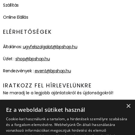
Szállítás
Online Elállás
ELÉRHETŐSÉGEK
Általános:
ugyfelszolgalat@bpshop.hu
Üzlet :
shop@bpshop.hu
Rendezvények :
event@bpshop.hu
IRATKOZZ FEL HÍRLEVELÜNKRE
Ne maradj le a legjobb ajánlatokról és újdonságokról!
×
Feliratkozom!
Ez a weboldal sütiket használ
Cookie-kat használunk a tartalom, a hirdetések személyre szabására
és a forgalom elemzésére. Webhelyünk Ön általi használatára
vonatkozó információkat megosztjuk hirdetési és elemző