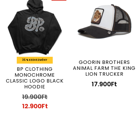
35 % KEDVEZMÉNY
GOORIN BROTHERS
ANIMAL FARM THE KING
BP CLOTHING
LION TRUCKER
MONOCHROME
CLASSIC LOGO BLACK
17.900
Ft
HOODIE
19.900
Ft
12.900
Ft